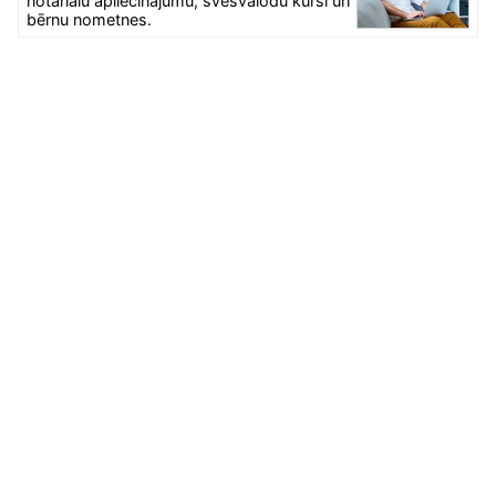
notariālu apliecinājumu, svešvalodu kursi un
bērnu nometnes.