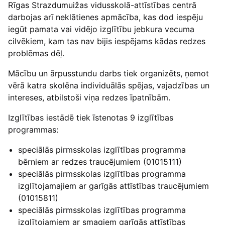
Rīgas Strazdumuižas vidusskolā-attīstības centrā
darbojas arī neklātienes apmācība, kas dod iespēju
iegūt pamata vai vidējo izglītību jebkura vecuma
cilvēkiem, kam tas nav bijis iespējams kādas redzes
problēmas dēļ.
Mācību un ārpusstundu darbs tiek organizēts, ņemot
vērā katra skolēna individuālās spējas, vajadzības un
intereses, atbilstoši viņa redzes īpatnībām.
Izglītības iestādē tiek īstenotas 9 izglītības
programmas:
speciālās pirmsskolas izglītības programma
bērniem ar redzes traucējumiem (01015111)
speciālās pirmsskolas izglītības programma
izglītojamajiem ar garīgās attīstības traucējumiem
(01015811)
speciālās pirmsskolas izglītības programma
izglītojamiem ar smagiem garīgās attīstības