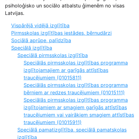
psiholoģisko un sociālo atbalstu ģimenēm no visas
Latvijas.
Vispārējā vidējā izglītība
Pirmsskolas izglītības iestādes, bērnudārzi
Sociālā aprūpe, palīdzība
Speciālā izglītība
Speciālā pirmsskolas izglītība
Speciālās pirmsskolas izglītības programma
izglītojamajiem ar garīgās attīstības
traucējumiem (01015811)
Speciālās pirmsskolas izglītības programma
bērniem ar redzes traucējumiem (01015111)
Speciālās pirmsskolas izglītības programma
izglītojamiem ar smagiem garīgās attīstības
traucējumiem vai vairākiem smagiem attīstības
traucējumiem (01015911)
Speciālā pamatizglītība, speciālā pamatskolas
izglītība