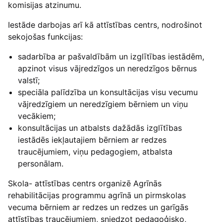
komisijas atzinumu.
Iestāde darbojas arī kā attīstības centrs, nodrošinot
sekojošas funkcijas:
sadarbība ar pašvaldībām un izglītības iestādēm,
apzinot visus vājredzīgos un neredzīgos bērnus
valstī;
speciāla palīdzība un konsultācijas visu vecumu
vājredzīgiem un neredzīgiem bērniem un viņu
vecākiem;
konsultācijas un atbalsts dažādās izglītības
iestādēs iekļautajiem bērniem ar redzes
traucējumiem, viņu pedagogiem, atbalsta
personālam.
Skola- attīstības centrs organizē Agrīnās
rehabilitācijas programmu agrīnā un pirmskolas
vecuma bērniem ar redzes un redzes un garīgās
attīstības traucējumiem, sniedzot pedagoģisko,