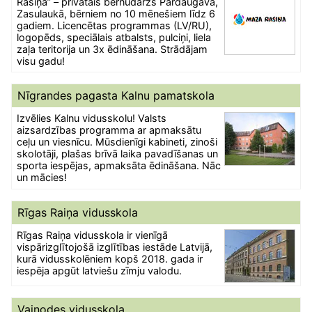
Rasiņa” – privātais bērnudārzs Pārdaugavā,
Zasulaukā, bērniem no 10 mēnešiem līdz 6
gadiem. Licencētas programmas (LV/RU),
logopēds, speciālais atbalsts, pulciņi, liela
zaļa teritorija un 3x ēdināšana. Strādājam
visu gadu!
Nīgrandes pagasta Kalnu pamatskola
Izvēlies Kalnu vidusskolu! Valsts
aizsardzības programma ar apmaksātu
ceļu un viesnīcu. Mūsdienīgi kabineti, zinoši
skolotāji, plašas brīvā laika pavadīšanas un
sporta iespējas, apmaksāta ēdināšana. Nāc
un mācies!
Rīgas Raiņa vidusskola
Rīgas Raiņa vidusskola ir vienīgā
vispārizglītojošā izglītības iestāde Latvijā,
kurā vidusskolēniem kopš 2018. gada ir
iespēja apgūt latviešu zīmju valodu.
Vaiņodes vidusskola