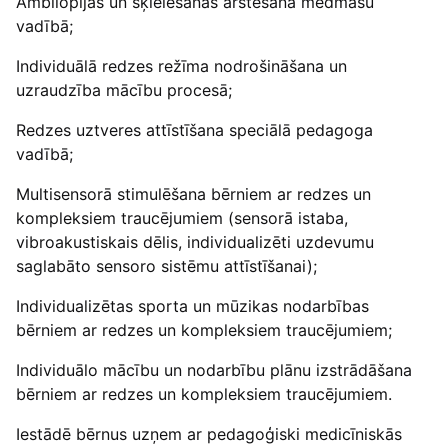
Ambliopijas un šķielēšanas ārstēšana medmāsu
vadībā;
Individuālā redzes režīma nodrošināšana un
uzraudzība mācību procesā;
Redzes uztveres attīstīšana speciālā pedagoga
vadībā;
Multisensorā stimulēšana bērniem ar redzes un
kompleksiem traucējumiem (sensorā istaba,
vibroakustiskais dēlis, individualizēti uzdevumu
saglabāto sensoro sistēmu attīstīšanai);
Individualizētas sporta un mūzikas nodarbības
bērniem ar redzes un kompleksiem traucējumiem;
Individuālo mācību un nodarbību plānu izstrādāšana
bērniem ar redzes un kompleksiem traucējumiem.
Iestādē bērnus uzņem ar pedagoģiski medicīniskās