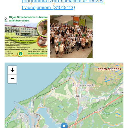
programma izglītojamajiem ar redzes
traucējumiem (31015113)
+
−