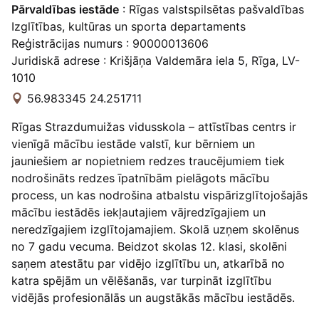
Pārvaldības iestāde
: Rīgas valstspilsētas pašvaldības
Izglītības, kultūras un sporta departaments
Reģistrācijas numurs : 90000013606
Juridiskā adrese : Krišjāņa Valdemāra iela 5, Rīga, LV-
1010
56.983345 24.251711
Rīgas Strazdumuižas vidusskola – attīstības centrs ir
vienīgā mācību iestāde valstī, kur bērniem un
jauniešiem ar nopietniem redzes traucējumiem tiek
nodrošināts redzes īpatnībām pielāgots mācību
process, un kas nodrošina atbalstu vispārizglītojošajās
mācību iestādēs iekļautajiem vājredzīgajiem un
neredzīgajiem izglītojamajiem. Skolā uzņem skolēnus
no 7 gadu vecuma. Beidzot skolas 12. klasi, skolēni
saņem atestātu par vidējo izglītību un, atkarībā no
katra spējām un vēlēšanās, var turpināt izglītību
vidējās profesionālās un augstākās mācību iestādēs.