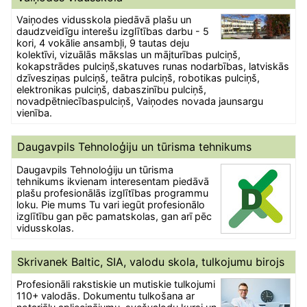
Vaiņodes vidusskola piedāvā plašu un
daudzveidīgu interešu izglītības darbu - 5
kori, 4 vokālie ansambļi, 9 tautas deju
kolektīvi, vizuālās mākslas un mājturības pulciņš,
kokapstrādes pulciņš,skatuves runas nodarbības, latviskās
dzīvesziņas pulciņš, teātra pulciņš, robotikas pulciņš,
elektronikas pulciņš, dabaszinību pulciņš,
novadpētniecībaspulciņš, Vaiņodes novada jaunsargu
vienība.
Daugavpils Tehnoloģiju un tūrisma tehnikums
Daugavpils Tehnoloģiju un tūrisma
tehnikums ikvienam interesentam piedāvā
plašu profesionālās izglītības programmu
loku. Pie mums Tu vari iegūt profesionālo
izglītību gan pēc pamatskolas, gan arī pēc
vidusskolas.
Skrivanek Baltic, SIA, valodu skola, tulkojumu birojs
Profesionāli rakstiskie un mutiskie tulkojumi
110+ valodās. Dokumentu tulkošana ar