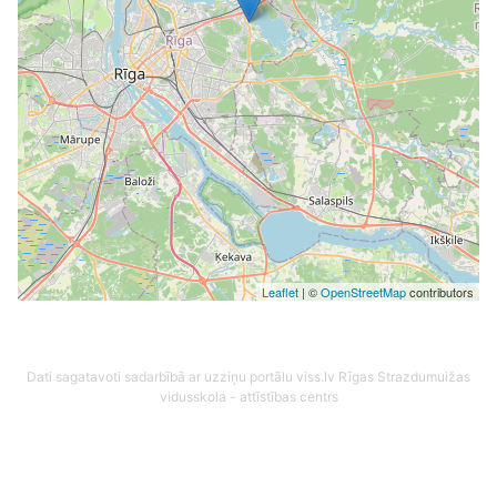
Leaflet
| ©
OpenStreetMap
contributors
Dati sagatavoti sadarbībā ar uzziņu portālu viss.lv
Rīgas Strazdumuižas
vidusskola - attīstības centrs