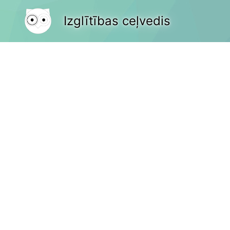
Izglītības ceļvedis