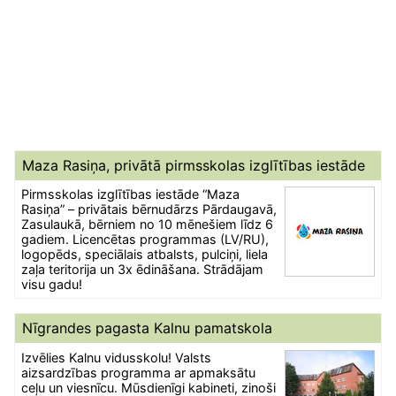
Maza Rasiņa, privātā pirmsskolas izglītības iestāde
Pirmsskolas izglītības iestāde “Maza
Rasiņa” – privātais bērnudārzs Pārdaugavā,
Zasulaukā, bērniem no 10 mēnešiem līdz 6
gadiem. Licencētas programmas (LV/RU),
logopēds, speciālais atbalsts, pulciņi, liela
zaļa teritorija un 3x ēdināšana. Strādājam
visu gadu!
Nīgrandes pagasta Kalnu pamatskola
Izvēlies Kalnu vidusskolu! Valsts
aizsardzības programma ar apmaksātu
ceļu un viesnīcu. Mūsdienīgi kabineti, zinoši