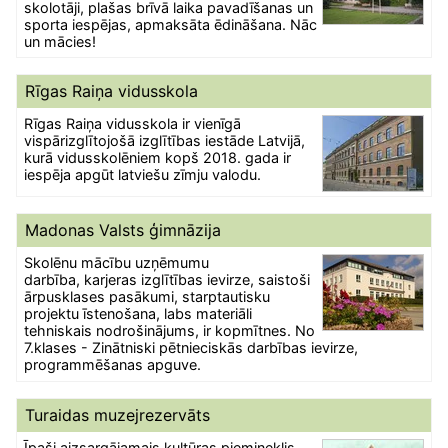
skolotāji, plašas brīvā laika pavadīšanas un
sporta iespējas, apmaksāta ēdināšana. Nāc
un mācies!
Rīgas Raiņa vidusskola
Rīgas Raiņa vidusskola ir vienīgā
vispārizglītojošā izglītības iestāde Latvijā,
kurā vidusskolēniem kopš 2018. gada ir
iespēja apgūt latviešu zīmju valodu.
Madonas Valsts ģimnāzija
Skolēnu mācību uzņēmumu
darbība, karjeras izglītības ievirze, saistoši
ārpusklases pasākumi, starptautisku
projektu īstenošana, labs materiāli
tehniskais nodrošinājums, ir kopmītnes. No
7.klases - Zinātniski pētnieciskās darbības ievirze,
programmēšanas apguve.
Turaidas muzejrezervāts
Īpaši aizsargājamais kultūras piemineklis