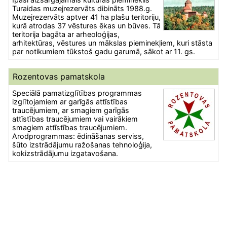
Turaidas muzejrezervāts dibināts 1988.g.
Muzejrezervāts aptver 41 ha plašu teritoriju,
kurā atrodas 37 vēstures ēkas un būves. Tā
teritorija bagāta ar arheoloģijas,
arhitektūras, vēstures un mākslas pieminekļiem, kuri stāsta
par notikumiem tūkstoš gadu garumā, sākot ar 11. gs.
Rozentovas pamatskola
Speciālā pamatizglītības programmas
izglītojamiem ar garīgās attīstības
traucējumiem, ar smagiem garīgās
attīstības traucējumiem vai vairākiem
smagiem attīstības traucējumiem.
Arodprogrammas: ēdināšanas serviss,
šūto izstrādājumu ražošanas tehnoloģija,
kokizstrādājumu izgatavošana.