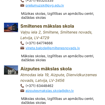
(+371) 65320335
preilumuzsk@pvg.edu.lv
Mūzikas skolas, Izglītības un apmācību centri,
dažādas skolas
Smiltenes mākslas skola
Vaļņu iela 2, Smiltene, Smiltenes novads,
Latvija, LV-4729
(+371) 64774666
vineta.balode@smiltenesnovads.lv
Mākslas skolas, Izglītības un apmācību centri,
dažādas skolas
Aizputes mākslas skola
Atmodas iela 19, Aizpute, Dienvidkurzemes
novads, Latvija, LV-3456
(+371) 63448462
aizputesmakslas.skola@dkn.lv
Mākslas skolas, Izglītības un apmācību centri,
dažādas skolas