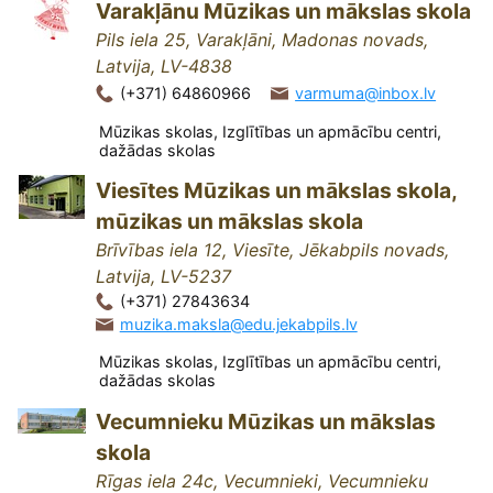
Varakļānu Mūzikas un mākslas skola
Pils iela 25, Varakļāni, Madonas novads,
Latvija, LV-4838
(+371) 64860966
varmuma@inbox.lv
Mūzikas skolas, Izglītības un apmācību centri,
dažādas skolas
Viesītes Mūzikas un mākslas skola,
mūzikas un mākslas skola
Brīvības iela 12, Viesīte, Jēkabpils novads,
Latvija, LV-5237
(+371) 27843634
muzika.maksla@edu.jekabpils.lv
Mūzikas skolas, Izglītības un apmācību centri,
dažādas skolas
Vecumnieku Mūzikas un mākslas
skola
Rīgas iela 24c, Vecumnieki, Vecumnieku