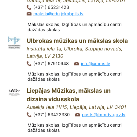
Dambja iela 19, Jēkabpils, Latvija, LV-5201
(+371) 65231423
maksla@edu.jekabpils.lv
Mākslas skolas, Izglītības un apmācību centri,
dažādas skolas
Ulbrokas mūzikas un mākslas skola
Institūta iela 1a, Ulbroka, Stopiņu novads,
Latvija, LV-2130
(+371) 67910948
info@umms.lv
Mūzikas skolas, Izglītības un apmācību centri,
dažādas skolas
Liepājas Mūzikas, mākslas un
dizaina vidusskola
Ausekļa iela 11/15, Liepāja, Latvija, LV-3401
(+371) 63422330
pasts@lmmdv.gov.lv
Mūzikas skolas, Izglītības un apmācību centri,
dažādas skolas