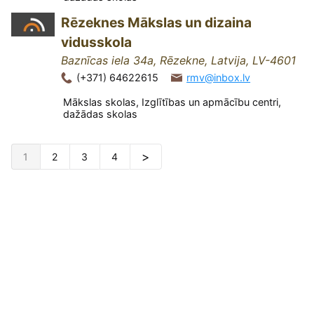
Rēzeknes Mākslas un dizaina
vidusskola
Baznīcas iela 34a, Rēzekne, Latvija, LV-4601
(+371) 64622615
rmv@inbox.lv
Mākslas skolas, Izglītības un apmācību centri,
dažādas skolas
1
2
3
4