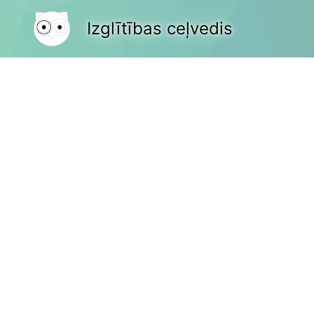
Izglītības ceļvedis