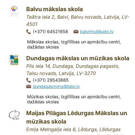
Balvu mākslas skola
Teātra iela 2, Balvi, Balvu novads, Latvija, LV-
4501
(+371) 64521658
balvims@balvi.lv
Mākslas skolas, Izglītības un apmācību centri,
dažādas skolas
Dundagas mākslas un mūzikas skola
Pils iela 14, Dundaga, Dundagas pagasts,
Talsu novads, Latvija, LV-3270
(+371) 29543665
dundagasmms@talsi.lv
Mūzikas skolas, Izglītības un apmācību centri,
dažādas skolas
Maijas Pīlāgas Lēdurgas Mākslas un
mūzikas skola
Emiļa Melngaiļa iela 6, Lēdurga, Lēdurgas