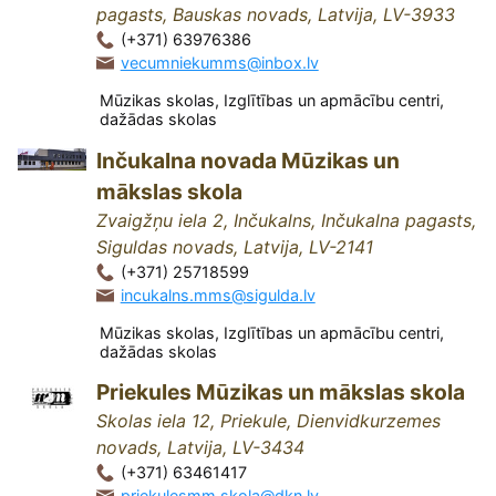
pagasts, Bauskas novads, Latvija, LV-3933
(+371) 63976386
vecumniekumms@inbox.lv
Mūzikas skolas, Izglītības un apmācību centri,
dažādas skolas
Inčukalna novada Mūzikas un
mākslas skola
Zvaigžņu iela 2, Inčukalns, Inčukalna pagasts,
Siguldas novads, Latvija, LV-2141
(+371) 25718599
incukalns.mms@sigulda.lv
Mūzikas skolas, Izglītības un apmācību centri,
dažādas skolas
Priekules Mūzikas un mākslas skola
Skolas iela 12, Priekule, Dienvidkurzemes
novads, Latvija, LV-3434
(+371) 63461417
priekulesmm.skola@dkn.lv