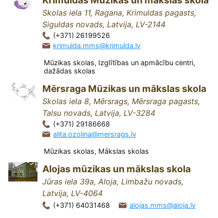
Krimuldas Mūzikas un mākslas skola
Skolas iela 11, Ragana, Krimuldas pagasts,
Siguldas novads, Latvija, LV-2144
(+371) 26199526
krimulda.mms@krimulda.lv
Mūzikas skolas, Izglītības un apmācību centri,
dažādas skolas
Mērsraga Mūzikas un mākslas skola
Skolas iela 8, Mērsrags, Mērsraga pagasts,
Talsu novads, Latvija, LV-3284
(+371) 29186668
alita.ozolina@mersrags.lv
Mūzikas skolas, Mākslas skolas
Alojas mūzikas un mākslas skola
Jūras iela 39a, Aloja, Limbažu novads,
Latvija, LV-4064
(+371) 64031468
alojas.mms@aloja.lv