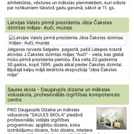
arhitektūras, vēstures un mākslas pieminekļiem, kuri stāsta
par notikumiem tūkstoš gadu garumā, sākot ar 11. gs.
Latvijas Valsts pirmā prezidenta Jāņa Čakstes
dzimtas mājas- Auči, muzejs
Jelgavas novada Salgales pagastā, pašā Lielupes krastā
atrodas J.Čakstes dzimtas mājas "Auči" - vieta, kas glabā
mūsu pirmā prezidenta piemiņu. Ēka celta 20.gadsimta
30.gados, kopš 1995. gada atkal pieder Čakstes dzimtai.
Bijušajā kalpu mājā iekārtota ekspozīcija "Jāņa Čakstes
māja"
Saules skola - Daugavpils dizaina un mākslas
vidusskola, profesionālās izglītības kompotences
centrs
PIKC Daugavpils Dizaina un mākslas
vidusskola "SAULES SKOLA" piedāvā
profesionālās vidējās izglītības
programmas: apģērbu dizains, koka
izstrādājumu dizains, foto dizains, interjera