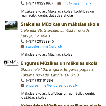
(+371) 63291807
info@rojasmms.lv
Mūzikas skolas, Mākslas skolas, Izglītības un
apmācību centri, dažādas skolas
Staiceles Mūzikas un mākslas skola
Lielā iela 36, Staicele, Limbažu novads,
Latvija, LV-4043
(+371) 29339945
staiceles.mms@aloja.lv
Mākslas skolas, Mūzikas skolas
Engures Mūzikas un mākslas skola
Skolas iela 10a, Engure, Engures pagasts,
Tukuma novads, Latvija, LV-3113
(+371) 63161384
enguresmms@enguresnovads.lv
Mākslas skolas, Izglītības un apmācību centri,
dažādas skolas