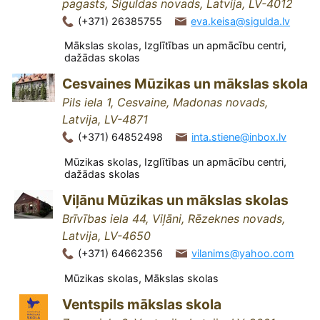
pagasts, Siguldas novads, Latvija, LV-4012
(+371) 26385755
eva.keisa@sigulda.lv
Mākslas skolas, Izglītības un apmācību centri,
dažādas skolas
Cesvaines Mūzikas un mākslas skola
Pils iela 1, Cesvaine, Madonas novads,
Latvija, LV-4871
(+371) 64852498
inta.stiene@inbox.lv
Mūzikas skolas, Izglītības un apmācību centri,
dažādas skolas
Viļānu Mūzikas un mākslas skolas
Brīvības iela 44, Viļāni, Rēzeknes novads,
Latvija, LV-4650
(+371) 64662356
vilanims@yahoo.com
Mūzikas skolas, Mākslas skolas
Ventspils mākslas skola