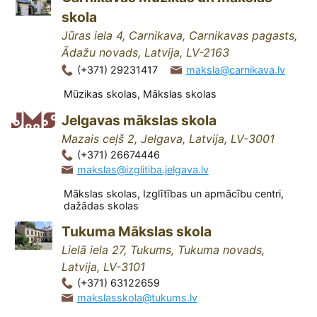
skola
Jūras iela 4, Carnikava, Carnikavas pagasts,
Ādažu novads, Latvija, LV-2163
(+371) 29231417
maksla@carnikava.lv
Mūzikas skolas, Mākslas skolas
Jelgavas mākslas skola
Mazais ceļš 2, Jelgava, Latvija, LV-3001
(+371) 26674446
makslas@izglitiba.jelgava.lv
Mākslas skolas, Izglītības un apmācību centri,
dažādas skolas
Tukuma Mākslas skola
Lielā iela 27, Tukums, Tukuma novads,
Latvija, LV-3101
(+371) 63122659
makslasskola@tukums.lv