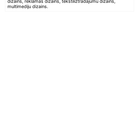
dizains, reklāmas dizains, tekstiliztrādājumu dizains,
multimediju dizains.