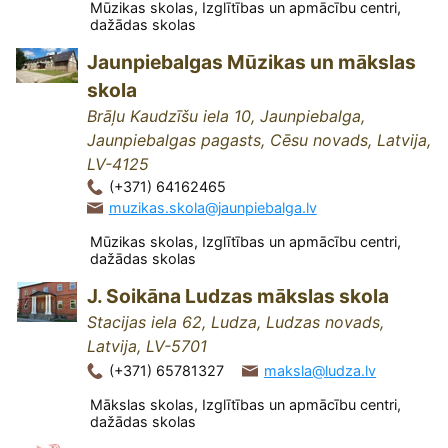
Mūzikas skolas, Izglītības un apmācību centri,
dažādas skolas
Jaunpiebalgas Mūzikas un mākslas
skola
Brāļu Kaudzīšu iela 10, Jaunpiebalga,
Jaunpiebalgas pagasts, Cēsu novads, Latvija,
LV-4125
(+371) 64162465
muzikas.skola@jaunpiebalga.lv
Mūzikas skolas, Izglītības un apmācību centri,
dažādas skolas
J. Soikāna Ludzas mākslas skola
Stacijas iela 62, Ludza, Ludzas novads,
Latvija, LV-5701
(+371) 65781327
maksla@ludza.lv
Mākslas skolas, Izglītības un apmācību centri,
dažādas skolas