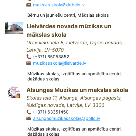
makslas.skola@dobele.lv
Bērnu un jauniešu centri, Mākslas skolas
Lielvārdes novada mūzikas un
mākslas skola
Dravnieku iela 8, Lielvārde, Ogres novads,
Latvija, LV-5070
(+371) 65053852
muzikasskola@lielvarde.lv
Mūzikas skolas, Izglītības un apmācību centri,
dažādas skolas
Alsungas Mūzikas un mākslas skola
Skolas iela 11, Alsunga, Alsungas pagasts,
Kuldīgas novads, Latvija, LV-3306
(+371) 63351450
alsungasmuzikasskola@apollo.lv
Mūzikas skolas, Izglītības un apmācību centri,
dažādas skolas