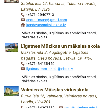
Sabiles iela 12, Kandava, Tukuma novads,
Latvija, LV-3120
(+371) 29407710
andraeimane@gmail.com
kandavasmaksluskola.lv
Mākslas skolas, Izglītības un apmācību centri,
dažādas skolas
Līgatnes Mūzikas un mākslas skola
Mākslas iela 2, Augšlīgatne, Līgatnes
pagasts, Cēsu novads, Latvija, LV-4108
(+371) 64155449
ligatnes_mm_skola@inbox.lv
Mākslas skolas, Izglītības un apmācību centri,
dažādas skolas
Valmieras Mākslas vidusskola
Purva iela 12, Valmiera, Valmieras novads,
Latvija, LV-4201
(+371) 64207362
vmv@valmiera.edu.lv