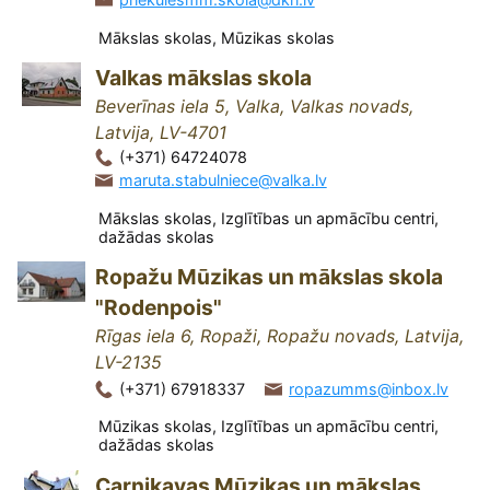
Mākslas skolas, Mūzikas skolas
Valkas mākslas skola
Beverīnas iela 5, Valka, Valkas novads,
Latvija, LV-4701
(+371) 64724078
maruta.stabulniece@valka.lv
Mākslas skolas, Izglītības un apmācību centri,
dažādas skolas
Ropažu Mūzikas un mākslas skola
"Rodenpois"
Rīgas iela 6, Ropaži, Ropažu novads, Latvija,
LV-2135
(+371) 67918337
ropazumms@inbox.lv
Mūzikas skolas, Izglītības un apmācību centri,
dažādas skolas
Carnikavas Mūzikas un mākslas