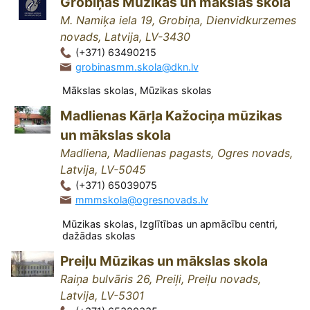
Grobiņas Mūzikas un mākslas skola
M. Namiķa iela 19, Grobiņa, Dienvidkurzemes
novads, Latvija, LV-3430
(+371) 63490215
grobinasmm.skola@dkn.lv
Mākslas skolas, Mūzikas skolas
Madlienas Kārļa Kažociņa mūzikas
un mākslas skola
Madliena, Madlienas pagasts, Ogres novads,
Latvija, LV-5045
(+371) 65039075
mmmskola@ogresnovads.lv
Mūzikas skolas, Izglītības un apmācību centri,
dažādas skolas
Preiļu Mūzikas un mākslas skola
Raiņa bulvāris 26, Preiļi, Preiļu novads,
Latvija, LV-5301