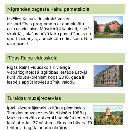
Nīgrandes pagasta Kalnu pamatskola
Izvēlies Kalnu vidusskolu! Valsts
aizsardzības programma ar apmaksātu
ceļu un viesnīcu. Mūsdienīgi kabineti, zinoši
skolotāji, plašas brīvā laika pavadīšanas un
sporta iespējas, apmaksāta ēdināšana. Nāc
un mācies!
Rīgas Raiņa vidusskola
Rīgas Raiņa vidusskola ir vienīgā
vispārizglītojošā izglītības iestāde Latvijā,
kurā vidusskolēniem kopš 2018. gada ir
iespēja apgūt latviešu zīmju valodu.
Turaidas muzejrezervāts
Īpaši aizsargājamais kultūras piemineklis
Turaidas muzejrezervāts dibināts 1988.g.
Muzejrezervāts aptver 41 ha plašu teritoriju,
kurā atrodas 37 vēstures ēkas un būves. Tā
teritorija bagāta ar arheoloģijas,