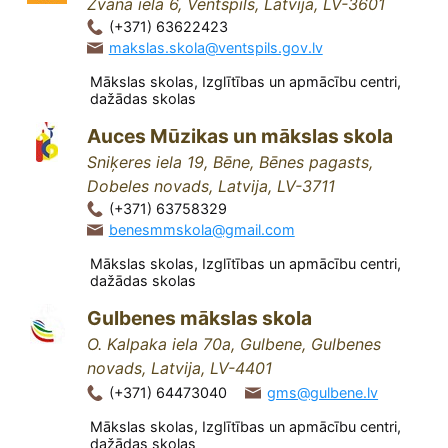
Zvana iela 6, Ventspils, Latvija, LV-3601
(+371) 63622423
makslas.skola@ventspils.gov.lv
Mākslas skolas, Izglītības un apmācību centri,
dažādas skolas
Auces Mūzikas un mākslas skola
Sniķeres iela 19, Bēne, Bēnes pagasts,
Dobeles novads, Latvija, LV-3711
(+371) 63758329
benesmmskola@gmail.com
Mākslas skolas, Izglītības un apmācību centri,
dažādas skolas
Gulbenes mākslas skola
O. Kalpaka iela 70a, Gulbene, Gulbenes
novads, Latvija, LV-4401
(+371) 64473040
gms@gulbene.lv
Mākslas skolas, Izglītības un apmācību centri,
dažādas skolas