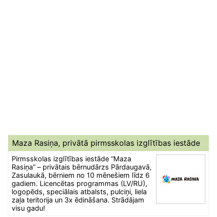
Maza Rasiņa, privātā pirmsskolas izglītības iestāde
Pirmsskolas izglītības iestāde “Maza
Rasiņa” – privātais bērnudārzs Pārdaugavā,
Zasulaukā, bērniem no 10 mēnešiem līdz 6
gadiem. Licencētas programmas (LV/RU),
logopēds, speciālais atbalsts, pulciņi, liela
zaļa teritorija un 3x ēdināšana. Strādājam
visu gadu!