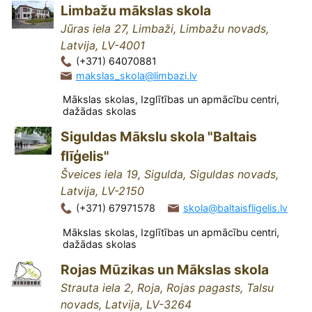
Limbažu mākslas skola
Jūras iela 27, Limbaži, Limbažu novads,
Latvija, LV-4001
(+371) 64070881
makslas_skola@limbazi.lv
Mākslas skolas, Izglītības un apmācību centri,
dažādas skolas
Siguldas Mākslu skola "Baltais
flīģelis"
Šveices iela 19, Sigulda, Siguldas novads,
Latvija, LV-2150
(+371) 67971578
skola@baltaisfligelis.lv
Mākslas skolas, Izglītības un apmācību centri,
dažādas skolas
Rojas Mūzikas un Mākslas skola
Strauta iela 2, Roja, Rojas pagasts, Talsu
novads, Latvija, LV-3264