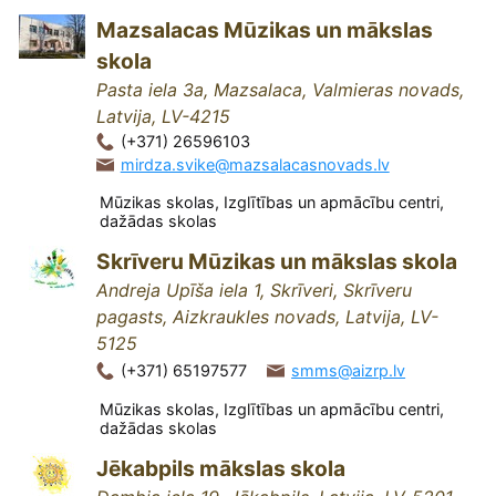
Mazsalacas Mūzikas un mākslas
skola
Pasta iela 3a, Mazsalaca, Valmieras novads,
Latvija, LV-4215
(+371) 26596103
mirdza.svike@mazsalacasnovads.lv
Mūzikas skolas, Izglītības un apmācību centri,
dažādas skolas
Skrīveru Mūzikas un mākslas skola
Andreja Upīša iela 1, Skrīveri, Skrīveru
pagasts, Aizkraukles novads, Latvija, LV-
5125
(+371) 65197577
smms@aizrp.lv
Mūzikas skolas, Izglītības un apmācību centri,
dažādas skolas
Jēkabpils mākslas skola