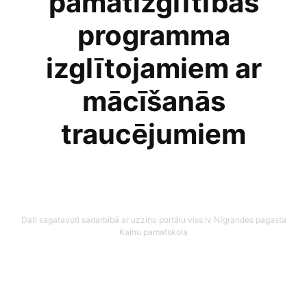
pamatizglītības
programma
izglītojamiem ar
mācīšanās
traucējumiem
Dati sagatavoti sadarbībā ar uzziņu portālu viss.lv
Nīgrandes pagasta
Kalnu pamatskola