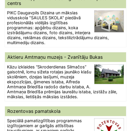
centrs
PIKC Daugavpils Dizaina un mākslas
vidusskola "SAULES SKOLA" piedāvā
profesionālās vidējās izglītības
programmas: apģērbu dizains, koka
izstrādājumu dizains, foto dizains, interjera
dizains, reklāmas dizains, tekstiliztrādājumu dizains,
multimediju dizains.
Aktieru Amtmaņu muzejs - Zvanītāju Bukas
Kāzu izklaides “Skroderdienas Silmačos”
gaisotnē, lomu sižeta rotaļas jaunāko klašu
skolēniem, dzejas lasījumi, muzeja
ekspozīcijas, ģimenes istaba, Alfreda
Amtmaņa Briedīša radošo darbu istaba, A.
Amtmaņa Briedīša prēmijas laureātu istaba, izstāžu zāle,
mākslas, lietišķās mākslas izstādes.
Rozentovas pamatskola
Speciālā pamatizglītības programmas
izglītojamiem ar garīgās attīstības
traucējumiem, ar smagiem garīgās