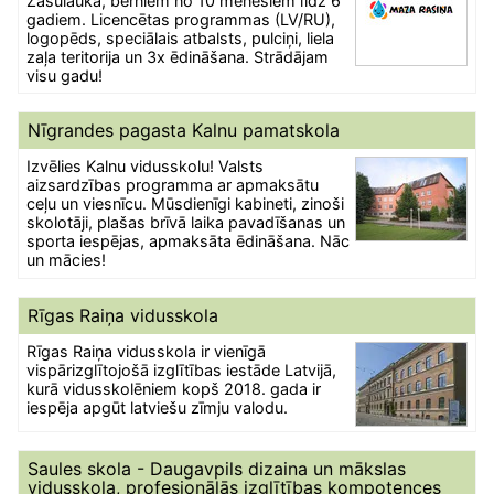
Zasulaukā, bērniem no 10 mēnešiem līdz 6
gadiem. Licencētas programmas (LV/RU),
logopēds, speciālais atbalsts, pulciņi, liela
zaļa teritorija un 3x ēdināšana. Strādājam
visu gadu!
Nīgrandes pagasta Kalnu pamatskola
Izvēlies Kalnu vidusskolu! Valsts
aizsardzības programma ar apmaksātu
ceļu un viesnīcu. Mūsdienīgi kabineti, zinoši
skolotāji, plašas brīvā laika pavadīšanas un
sporta iespējas, apmaksāta ēdināšana. Nāc
un mācies!
Rīgas Raiņa vidusskola
Rīgas Raiņa vidusskola ir vienīgā
vispārizglītojošā izglītības iestāde Latvijā,
kurā vidusskolēniem kopš 2018. gada ir
iespēja apgūt latviešu zīmju valodu.
Saules skola - Daugavpils dizaina un mākslas
vidusskola, profesionālās izglītības kompotences