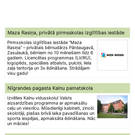
Maza Rasiņa, privātā pirmsskolas izglītības iestāde
Pirmsskolas izglītības iestāde “Maza
Rasiņa” – privātais bērnudārzs Pārdaugavā,
Zasulaukā, bērniem no 10 mēnešiem līdz 6
gadiem. Licencētas programmas (LV/RU),
logopēds, speciālais atbalsts, pulciņi, liela
zaļa teritorija un 3x ēdināšana. Strādājam
visu gadu!
Nīgrandes pagasta Kalnu pamatskola
Izvēlies Kalnu vidusskolu! Valsts
aizsardzības programma ar apmaksātu
ceļu un viesnīcu. Mūsdienīgi kabineti, zinoši
skolotāji, plašas brīvā laika pavadīšanas un
sporta iespējas, apmaksāta ēdināšana. Nāc
un mācies!