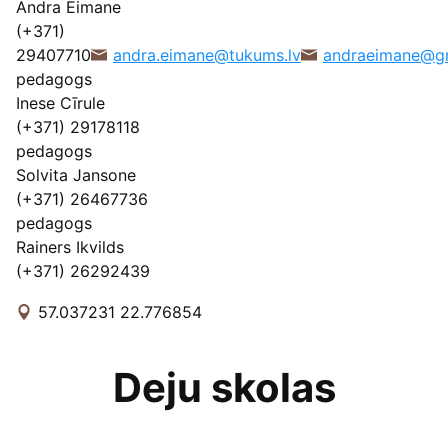
Andra Eimane
(+371)
29407710
andra.eimane@tukums.lv
andraeimane@g
pedagogs
Inese Cīrule
(+371) 29178118
pedagogs
Solvita Jansone
(+371) 26467736
pedagogs
Rainers Ikvilds
(+371) 26292439
57.037231 22.776854
Deju skolas