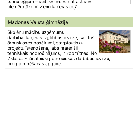
tehnoloģijām – šeit ikviens var atrast sev
piemērotāko virzienu karjeras ceļā.
Madonas Valsts ģimnāzija
Skolēnu mācību uzņēmumu
darbība, karjeras izglītības ievirze, saistoši
ārpusklases pasākumi, starptautisku
projektu īstenošana, labs materiāli
tehniskais nodrošinājums, ir kopmītnes. No
7.klases - Zinātniski pētnieciskās darbības ievirze,
programmēšanas apguve.