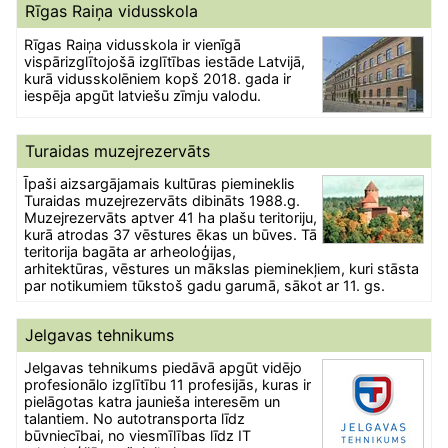
Rīgas Raiņa vidusskola
Rīgas Raiņa vidusskola ir vienīgā
vispārizglītojošā izglītības iestāde Latvijā,
kurā vidusskolēniem kopš 2018. gada ir
iespēja apgūt latviešu zīmju valodu.
Turaidas muzejrezervāts
Īpaši aizsargājamais kultūras piemineklis
Turaidas muzejrezervāts dibināts 1988.g.
Muzejrezervāts aptver 41 ha plašu teritoriju,
kurā atrodas 37 vēstures ēkas un būves. Tā
teritorija bagāta ar arheoloģijas,
arhitektūras, vēstures un mākslas pieminekļiem, kuri stāsta
par notikumiem tūkstoš gadu garumā, sākot ar 11. gs.
Jelgavas tehnikums
Jelgavas tehnikums piedāvā apgūt vidējo
profesionālo izglītību 11 profesijās, kuras ir
pielāgotas katra jaunieša interesēm un
talantiem. No autotransporta līdz
būvniecībai, no viesmīlības līdz IT