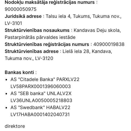
Nodokļu maksātāja reģistrācijas numurs
:
90000050975
Juridsikā adrese
: Talsu iela 4, Tukums, Tukuma nov.,
LV-3101
Struktūrvienības nosaukums
: Kandavas Deju skola,
Pastarpinātās pārvaldes iestāde
Struktūrvienības reģistrācijas numurs
: 40900019838
Struktūrvienības adrese
: Lielā iela 28, Kandava,
Tukuma nov., LV-3120
Bankas konti
:
AS "Citadele Banka" PARXLV22
LV58PARX0001396060003
AS "SEB banka" UNLALV2X
LV36UNLA0050005218803
AS "Swedbank" HABALV22
LV17HABA0001402040731
direktore