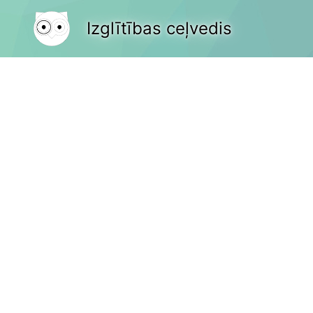
Izglītības ceļvedis