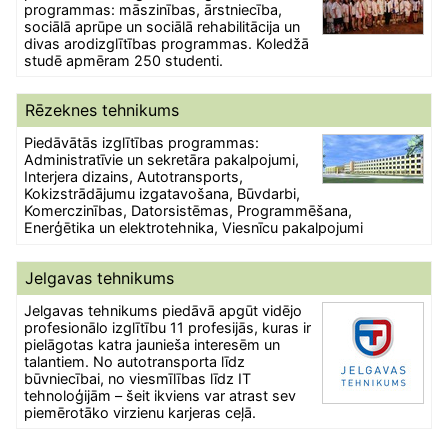
programmas: māszinības, ārstniecība,
sociālā aprūpe un sociālā rehabilitācija un
divas arodizglītības programmas. Koledžā
studē apmēram 250 studenti.
Rēzeknes tehnikums
Piedāvātās izglītības programmas:
Administratīvie un sekretāra pakalpojumi,
Interjera dizains, Autotransports,
Kokizstrādājumu izgatavošana, Būvdarbi,
Komerczinības, Datorsistēmas, Programmēšana,
Enerģētika un elektrotehnika, Viesnīcu pakalpojumi
Jelgavas tehnikums
Jelgavas tehnikums piedāvā apgūt vidējo
profesionālo izglītību 11 profesijās, kuras ir
pielāgotas katra jaunieša interesēm un
talantiem. No autotransporta līdz
būvniecībai, no viesmīlības līdz IT
tehnoloģijām – šeit ikviens var atrast sev
piemērotāko virzienu karjeras ceļā.