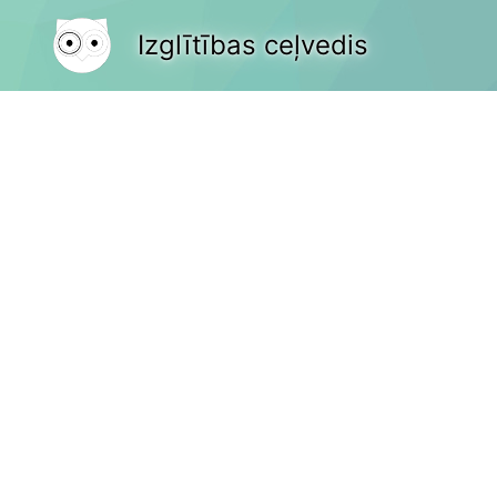
Izglītības ceļvedis