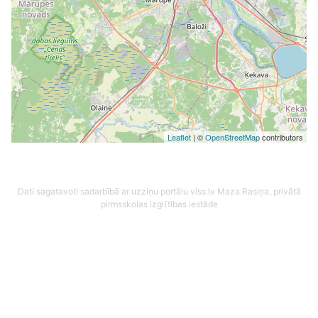
Leaflet
| ©
OpenStreetMap
contributors
Dati sagatavoti sadarbībā ar uzziņu portālu viss.lv
Maza Rasiņa, privātā
pirmsskolas izglītības iestāde