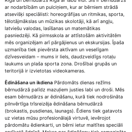
ar nodarbībām un pulciņiem, kur ar bērniem strādā
atsevišķi speciālisti: horeogrāfijas un ritmikas, sporta,
tēlotājmākslas un mūzikas skolotāji, kā arī angļu,
latviešu valodas, lasīšanas un matemātikas
pasniedzēji. Kā pirmsskola ar attīstošām aktivitātēm
mēs organizējam arī pārgājienus un ekskursijas. Īpaša
uzmanība tiek pievērsta aktīvam un veselīgam
dzīvesveidam – mums ir liels, daudzveidīgs rotaļu
laukums un plaša sporta zona. Drošībai grupās un
teritorijā ir izvietotas videokameras.
Ēdināšana un ikdiena
Pārdomāts dienas režīms
bērnudārzā palīdz mazuļiem justies labi un droši. Mēs
esam bērnudārzs ar ēdināšanu, kurā tiek nodrošināta
pilnvērtīga trīsreizēja ēdināšana bērnudārzā
(brokastis, pusdienas, launags). Ēdiens tiek gatavots
uz vietas mūsu profesionālajā virtuvē, ievērojot
pārdomātu ēdienkarti, un bērni ietur maltītes speciāli
aprīkotā ēdnīcā. Maksa par ēdināšanu tiek samazināta,