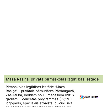
Maza Rasiņa, privātā pirmsskolas izglītības iestāde
Pirmsskolas izglītības iestāde “Maza
Rasiņa” – privātais bērnudārzs Pārdaugavā,
Zasulaukā, bērniem no 10 mēnešiem līdz 6
gadiem. Licencētas programmas (LV/RU),
logopēds, speciālais atbalsts, pulciņi, liela