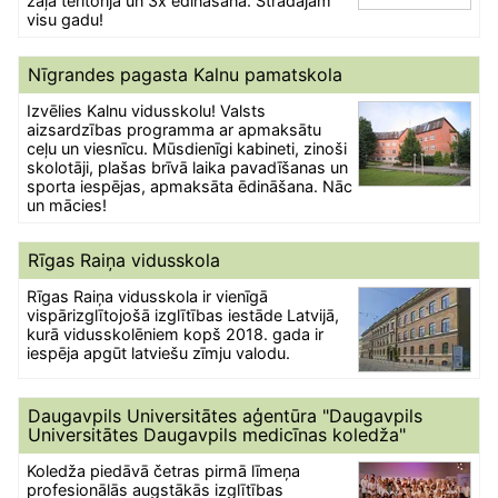
zaļa teritorija un 3x ēdināšana. Strādājam
visu gadu!
Nīgrandes pagasta Kalnu pamatskola
Izvēlies Kalnu vidusskolu! Valsts
aizsardzības programma ar apmaksātu
ceļu un viesnīcu. Mūsdienīgi kabineti, zinoši
skolotāji, plašas brīvā laika pavadīšanas un
sporta iespējas, apmaksāta ēdināšana. Nāc
un mācies!
Rīgas Raiņa vidusskola
Rīgas Raiņa vidusskola ir vienīgā
vispārizglītojošā izglītības iestāde Latvijā,
kurā vidusskolēniem kopš 2018. gada ir
iespēja apgūt latviešu zīmju valodu.
Daugavpils Universitātes aģentūra "Daugavpils
Universitātes Daugavpils medicīnas koledža"
Koledža piedāvā četras pirmā līmeņa
profesionālās augstākās izglītības