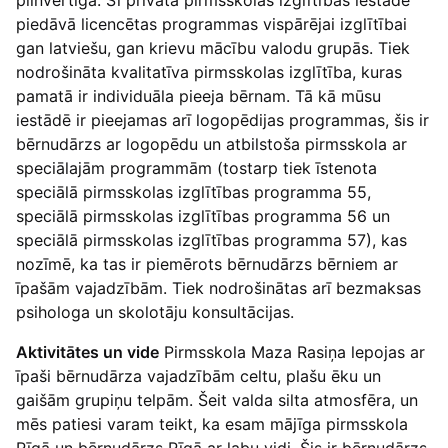
piedāvā licencētas programmas vispārējai izglītībai
gan latviešu, gan krievu mācību valodu grupās. Tiek
nodrošināta kvalitatīva pirmsskolas izglītība, kuras
pamatā ir individuāla pieeja bērnam. Tā kā mūsu
iestādē ir pieejamas arī logopēdijas programmas, šis ir
bērnudārzs ar logopēdu un atbilstoša pirmsskola ar
speciālajām programmām (tostarp tiek īstenota
speciālā pirmsskolas izglītības programma 55,
speciālā pirmsskolas izglītības programma 56 un
speciālā pirmsskolas izglītības programma 57), kas
nozīmē, ka tas ir piemērots bērnudārzs bērniem ar
īpašām vajadzībām. Tiek nodrošinātas arī bezmaksas
psihologa un skolotāju konsultācijas.
Aktivitātes un vide
Pirmsskola Maza Rasiņa lepojas ar
īpaši bērnudārza vajadzībām celtu, plašu ēku un
gaišām grupiņu telpām. Šeit valda silta atmosfēra, un
mēs patiesi varam teikt, ka esam mājīga pirmsskola
Rīgā un bērnudārzs Rīgā ar labu vidi. Šis ir bērnudārzs