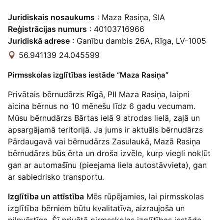
Juridiskais nosaukums
: Maza Rasiņa, SIA
Reģistrācijas numurs
: 40103716966
Juridiskā adrese
: Ganību dambis 26A, Rīga, LV-1005
56.941139 24.045599
Pirmsskolas izglītības iestāde “Maza Rasiņa”
Privātais bērnudārzs Rīgā, PII Maza Rasiņa, laipni
aicina bērnus no 10 mēnešu līdz 6 gadu vecumam.
Mūsu bērnudārzs Bārtas ielā 9 atrodas lielā, zaļā un
apsargājamā teritorijā. Ja jums ir aktuāls bērnudārzs
Pārdaugavā vai bērnudārzs Zasulaukā, Mazā Rasiņa
bērnudārzs būs ērta un droša izvēle, kurp viegli nokļūt
gan ar automašīnu (pieejama liela autostāvvieta), gan
ar sabiedrisko transportu.
Izglītība un attīstība
Mēs rūpējamies, lai pirmsskolas
izglītība bērniem būtu kvalitatīva, aizraujoša un
pilnvērtīga. Šī privātā pirmsskolas izglītības iestāde