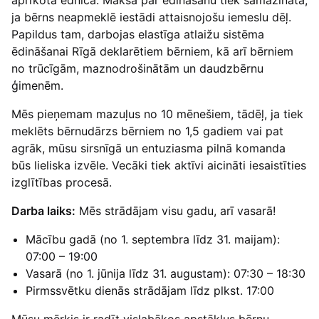
ja bērns neapmeklē iestādi attaisnojošu iemeslu dēļ.
Papildus tam, darbojas elastīga atlaižu sistēma
ēdināšanai Rīgā deklarētiem bērniem, kā arī bērniem
no trūcīgām, maznodrošinātām un daudzbērnu
ģimenēm.
Mēs pieņemam mazuļus no 10 mēnešiem, tādēļ, ja tiek
meklēts bērnudārzs bērniem no 1,5 gadiem vai pat
agrāk, mūsu sirsnīgā un entuziasma pilnā komanda
būs lieliska izvēle. Vecāki tiek aktīvi aicināti iesaistīties
izglītības procesā.
Darba laiks:
Mēs strādājam visu gadu, arī vasarā!
Mācību gadā (no 1. septembra līdz 31. maijam):
07:00 – 19:00
Vasarā (no 1. jūnija līdz 31. augustam): 07:30 – 18:30
Pirmssvētku dienās strādājam līdz plkst. 17:00
Mūsu mērķis ir radīt vislabākos apstākļus bērnu