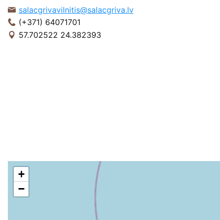
salacgrivavilnitis@salacgriva.lv
(+371) 64071701
57.702522 24.382393
+
−