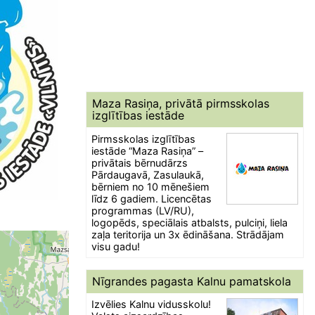
Maza Rasiņa, privātā pirmsskolas
izglītības iestāde
Pirmsskolas izglītības
iestāde “Maza Rasiņa” –
privātais bērnudārzs
Pārdaugavā, Zasulaukā,
bērniem no 10 mēnešiem
līdz 6 gadiem. Licencētas
programmas (LV/RU),
logopēds, speciālais atbalsts, pulciņi, liela
zaļa teritorija un 3x ēdināšana. Strādājam
visu gadu!
Nīgrandes pagasta Kalnu pamatskola
Izvēlies Kalnu vidusskolu!