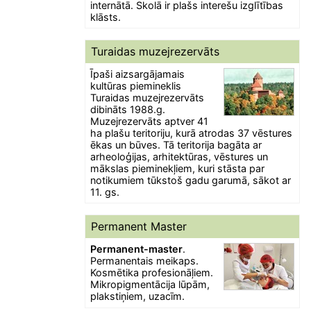
internātā. Skolā ir plašs interešu izglītības
klāsts.
Turaidas muzejrezervāts
Īpaši aizsargājamais
kultūras piemineklis
Turaidas muzejrezervāts
dibināts 1988.g.
Muzejrezervāts aptver 41
ha plašu teritoriju, kurā atrodas 37 vēstures
ēkas un būves. Tā teritorija bagāta ar
arheoloģijas, arhitektūras, vēstures un
mākslas pieminekļiem, kuri stāsta par
notikumiem tūkstoš gadu garumā, sākot ar
11. gs.
Permanent Master
Permanent-master
.
Permanentais meikaps.
Kosmētika profesionāļiem.
Mikropigmentācija lūpām,
plakstiņiem, uzacīm.