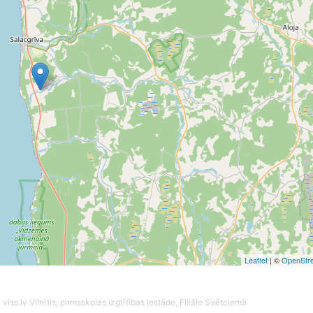
Leaflet
| ©
OpenStr
 viss.lv
Vilnītis, pirmsskolas izglītības iestāde, Filiāle Svētciemā