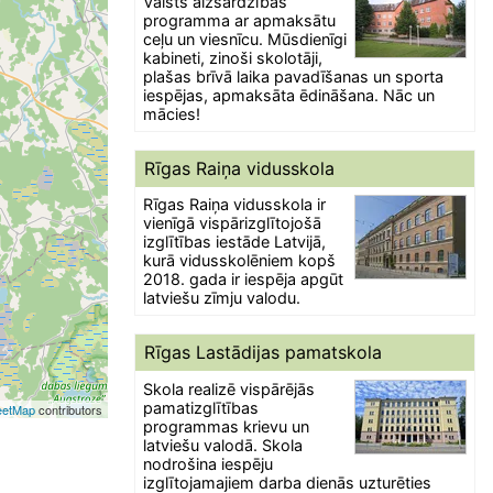
Valsts aizsardzības
programma ar apmaksātu
ceļu un viesnīcu. Mūsdienīgi
kabineti, zinoši skolotāji,
plašas brīvā laika pavadīšanas un sporta
iespējas, apmaksāta ēdināšana. Nāc un
mācies!
Rīgas Raiņa vidusskola
Rīgas Raiņa vidusskola ir
vienīgā vispārizglītojošā
izglītības iestāde Latvijā,
kurā vidusskolēniem kopš
2018. gada ir iespēja apgūt
latviešu zīmju valodu.
Rīgas Lastādijas pamatskola
Skola realizē vispārējās
pamatizglītības
eetMap
contributors
programmas krievu un
latviešu valodā. Skola
nodrošina iespēju
izglītojamajiem darba dienās uzturēties