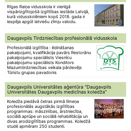
Rīgas Raiņa vidusskola ir vienīgā
vispārizglītojošā izglītības iestāde Latvijā,
kurā vidusskolēniem kopš 2018. gada ir
iespēja apgūt latviešu zīmju valodu.
Daugavpils Tirdzniecības profesionālā vidusskola
Profesionālā izglītība : ēdināšanas
pakalpojumi, kvalifikācija pavārs Restorānu
pakalpojumu speciālists Viesnīcu
pakalpojumu speciālists Konditors
Mazumtirdzniecības veikala pārdevējs
Tūristu grupas pavadonis
Daugavpils Universitātes aģentūra "Daugavpils
Universitātes Daugavpils medicīnas koledža"
Koledža piedāvā četras pirmā līmeņa
profesionālās augstākās izglītības
programmas: māszinības, ārstniecība,
sociālā aprūpe un sociālā rehabilitācija un
divas arodizglītības programmas. Koledžā
studē apmēram 250 studenti.