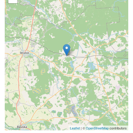
Leaflet
| ©
OpenStreetMap
contributors