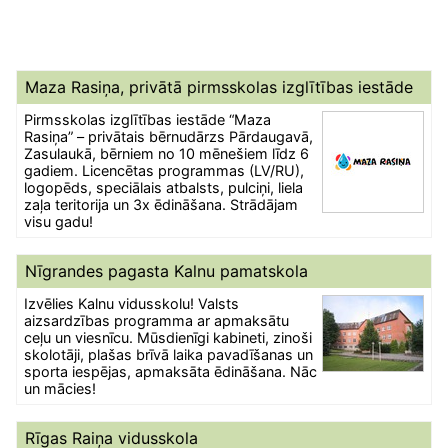
Maza Rasiņa, privātā pirmsskolas izglītības iestāde
Pirmsskolas izglītības iestāde “Maza
Rasiņa” – privātais bērnudārzs Pārdaugavā,
Zasulaukā, bērniem no 10 mēnešiem līdz 6
gadiem. Licencētas programmas (LV/RU),
logopēds, speciālais atbalsts, pulciņi, liela
zaļa teritorija un 3x ēdināšana. Strādājam
visu gadu!
Nīgrandes pagasta Kalnu pamatskola
Izvēlies Kalnu vidusskolu! Valsts
aizsardzības programma ar apmaksātu
ceļu un viesnīcu. Mūsdienīgi kabineti, zinoši
skolotāji, plašas brīvā laika pavadīšanas un
sporta iespējas, apmaksāta ēdināšana. Nāc
un mācies!
Rīgas Raiņa vidusskola