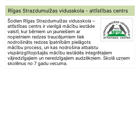
Rīgas Strazdumuižas vidusskola - attīstības centrs
Šodien Rīgas Strazdumuižas vidusskola –
attīstības centrs ir vienīgā mācību iestāde
valstī, kur bērniem un jauniešiem ar
nopietniem redzes traucējumiem tiek
nodrošināts redzes īpatnībām pielāgots
mācību process, un kas nodrošina atbalstu
vispārizglītojošajās mācību iestādēs integrētajiem
vājredzīgajiem un neredzīgajiem audzēkņiem. Skolā uzņem
skolēnus no 7 gadu vecuma.