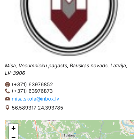
Misa, Vecumnieku pagasts, Bauskas novads, Latvija,
LV-3906
(+371) 63976852
(+371) 63976873
misa.skola@inbox.lv
56.589317 24.393785
+
−