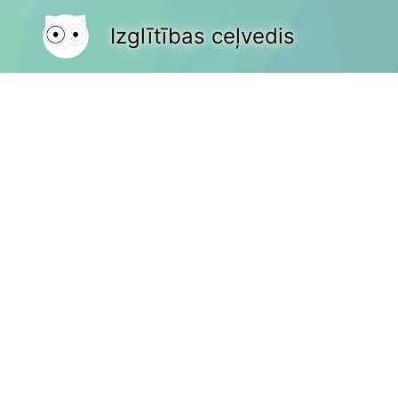
Izglītības ceļvedis