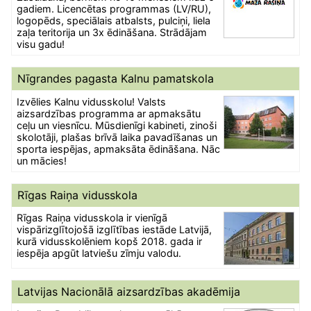
gadiem. Licencētas programmas (LV/RU),
logopēds, speciālais atbalsts, pulciņi, liela
zaļa teritorija un 3x ēdināšana. Strādājam
visu gadu!
Nīgrandes pagasta Kalnu pamatskola
Izvēlies Kalnu vidusskolu! Valsts
aizsardzības programma ar apmaksātu
ceļu un viesnīcu. Mūsdienīgi kabineti, zinoši
skolotāji, plašas brīvā laika pavadīšanas un
sporta iespējas, apmaksāta ēdināšana. Nāc
un mācies!
Rīgas Raiņa vidusskola
Rīgas Raiņa vidusskola ir vienīgā
vispārizglītojošā izglītības iestāde Latvijā,
kurā vidusskolēniem kopš 2018. gada ir
iespēja apgūt latviešu zīmju valodu.
Latvijas Nacionālā aizsardzības akadēmija