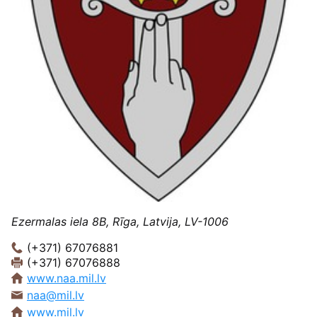
Ezermalas iela 8B, Rīga, Latvija, LV-1006
(+371) 67076881
(+371) 67076888
www.naa.mil.lv
naa@mil.lv
www.mil.lv