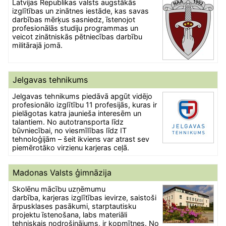
Latvijas Republikas valsts augstākās
izglītības un zinātnes iestāde, kas savas
darbības mērķus sasniedz, īstenojot
profesionālās studiju programmas un
veicot zinātniskās pētniecības darbību
militārajā jomā.
Jelgavas tehnikums
Jelgavas tehnikums piedāvā apgūt vidējo
profesionālo izglītību 11 profesijās, kuras ir
pielāgotas katra jaunieša interesēm un
talantiem. No autotransporta līdz
būvniecībai, no viesmīlības līdz IT
tehnoloģijām – šeit ikviens var atrast sev
piemērotāko virzienu karjeras ceļā.
Madonas Valsts ģimnāzija
Skolēnu mācību uzņēmumu
darbība, karjeras izglītības ievirze, saistoši
ārpusklases pasākumi, starptautisku
projektu īstenošana, labs materiāli
tehniskais nodrošinājums, ir kopmītnes. No