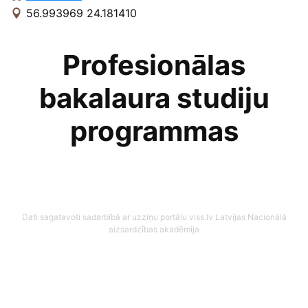
56.993969 24.181410
Profesionālas
bakalaura studiju
programmas
Dati sagatavoti sadarbībā ar uzziņu portālu viss.lv
Latvijas Nacionālā
aizsardzības akadēmija