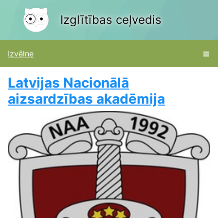
Izglītības ceļvedis
Izvēlne
Latvijas Nacionālā
aizsardzības akadēmija