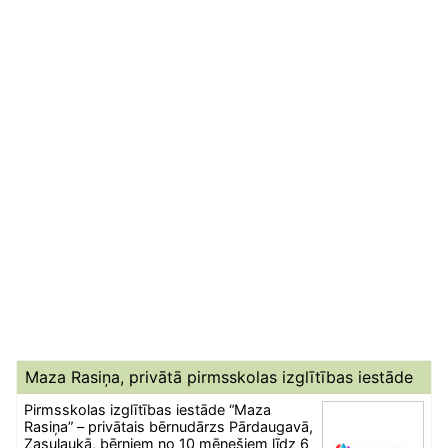
Maza Rasiņa, privātā pirmsskolas izglītības iestāde
Pirmsskolas izglītības iestāde “Maza
Rasiņa” – privātais bērnudārzs Pārdaugavā,
Zasulaukā, bērniem no 10 mēnešiem līdz 6