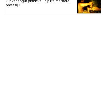
kur var apgūt pirtnieka un pirts meistara
profesiju