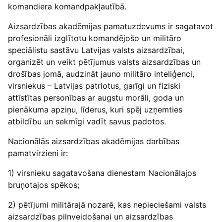
komandiera komandpakļautībā.
Aizsardzības akadēmijas pamatuzdevums ir sagatavot
profesionāli izglītotu komandējošo un militāro
speciālistu sastāvu Latvijas valsts aizsardzībai,
organizēt un veikt pētījumus valsts aizsardzības un
drošības jomā, audzināt jauno militāro inteliģenci,
virsniekus – Latvijas patriotus, garīgi un fiziski
attīstītas personības ar augstu morāli, goda un
pienākuma apziņu, līderus, kuri spēj uzņemties
atbildību un sekmīgi vadīt savus padotos.
Nacionālās aizsardzības akadēmijas darbības
pamatvirzieni ir:
1) virsnieku sagatavošana dienestam Nacionālajos
bruņotajos spēkos;
2) pētījumi militārajā nozarē, kas nepieciešami valsts
aizsardzības pilnveidošanai un aizsardzības