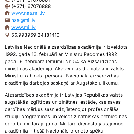
(+371) 67076881
(+371) 67076888
www.naa.mil.lv
naa@mil.lv
www.mil.lv
56.993969 24.181410
Latvijas Nacionālā aizsardzības akadēmija ir izveidota
1992. gada 13. februārī ar Ministru Padomes 1992.
gada 19. februāra lēmumu Nr. 54 kā Aizsardzības
ministrijas akadēmija. Akadēmijas dibinātāja ir valsts
Ministru kabineta personā. Nacionālā aizsardzības
akadēmija darbojas saskaņā ar Augstskolu likumu.
Aizsardzības akadēmija ir Latvijas Republikas valsts
augstākās izglītības un zinātnes iestāde, kas savas
darbības mērķus sasniedz, īstenojot profesionālās
studiju programmas un veicot zinātniskās pētniecības
darbību militārajā jomā. Militārā dienesta jautājumos
akadēmija ir tiešā Nacionālo bruņoto spēku