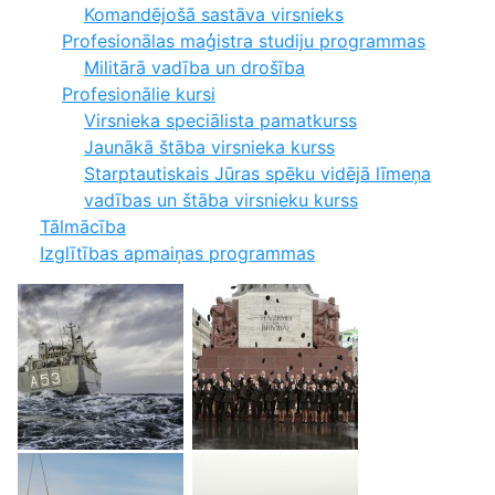
Komandējošā sastāva virsnieks
Profesionālas maģistra studiju programmas
Militārā vadība un drošība
Profesionālie kursi
Virsnieka speciālista pamatkurss
Jaunākā štāba virsnieka kurss
Starptautiskais Jūras spēku vidējā līmeņa
vadības un štāba virsnieku kurss
Tālmācība
Izglītības apmaiņas programmas