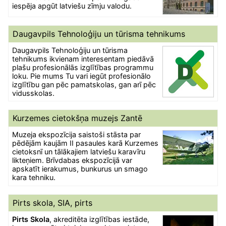
iespēja apgūt latviešu zīmju valodu.
Daugavpils Tehnoloģiju un tūrisma tehnikums
Daugavpils Tehnoloģiju un tūrisma
tehnikums ikvienam interesentam piedāvā
plašu profesionālās izglītības programmu
loku. Pie mums Tu vari iegūt profesionālo
izglītību gan pēc pamatskolas, gan arī pēc
vidusskolas.
Kurzemes cietokšņa muzejs Zantē
Muzeja ekspozīcija saistoši stāsta par
pēdējām kaujām II pasaules karā Kurzemes
cietoksnī un tālākajiem latviešu karavīru
likteņiem. Brīvdabas ekspozīcijā var
apskatīt ierakumus, bunkurus un smago
kara tehniku.
Pirts skola, SIA, pirts
Pirts Skola
, akreditēta izglītības iestāde,