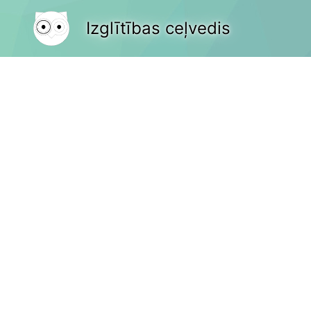
Izglītības ceļvedis