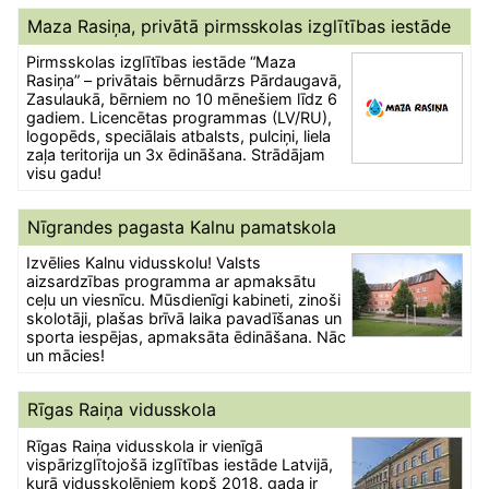
Maza Rasiņa, privātā pirmsskolas izglītības iestāde
Pirmsskolas izglītības iestāde “Maza
Rasiņa” – privātais bērnudārzs Pārdaugavā,
Zasulaukā, bērniem no 10 mēnešiem līdz 6
gadiem. Licencētas programmas (LV/RU),
logopēds, speciālais atbalsts, pulciņi, liela
zaļa teritorija un 3x ēdināšana. Strādājam
visu gadu!
Nīgrandes pagasta Kalnu pamatskola
Izvēlies Kalnu vidusskolu! Valsts
aizsardzības programma ar apmaksātu
ceļu un viesnīcu. Mūsdienīgi kabineti, zinoši
skolotāji, plašas brīvā laika pavadīšanas un
sporta iespējas, apmaksāta ēdināšana. Nāc
un mācies!
Rīgas Raiņa vidusskola
Rīgas Raiņa vidusskola ir vienīgā
vispārizglītojošā izglītības iestāde Latvijā,
kurā vidusskolēniem kopš 2018. gada ir