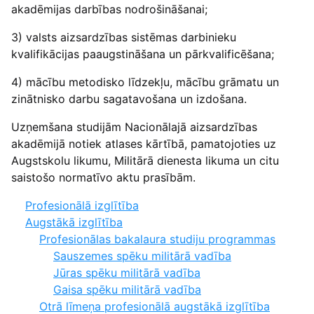
akadēmijas darbības nodrošināšanai;
3) valsts aizsardzības sistēmas darbinieku
kvalifikācijas paaugstināšana un pārkvalificēšana;
4) mācību metodisko līdzekļu, mācību grāmatu un
zinātnisko darbu sagatavošana un izdošana.
Uzņemšana studijām Nacionālajā aizsardzības
akadēmijā notiek atlases kārtībā, pamatojoties uz
Augstskolu likumu, Militārā dienesta likuma un citu
saistošo normatīvo aktu prasībām.
Profesionālā izglītība
Augstākā izglītība
Profesionālas bakalaura studiju programmas
Sauszemes spēku militārā vadība
Jūras spēku militārā vadība
Gaisa spēku militārā vadība
Otrā līmeņa profesionālā augstākā izglītība