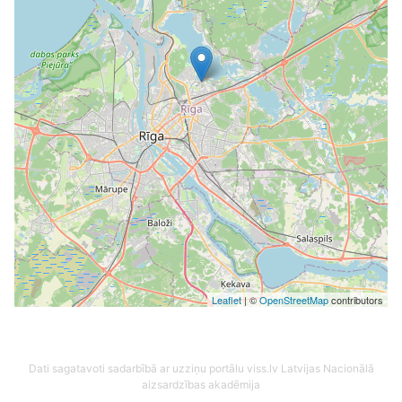
Leaflet
| ©
OpenStreetMap
contributors
Dati sagatavoti sadarbībā ar uzziņu portālu viss.lv
Latvijas Nacionālā
aizsardzības akadēmija