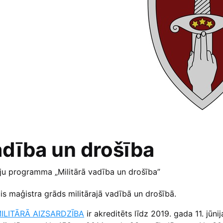
adība un drošība
iju programma „Militārā vadība un drošība”
is maģistra grāds militārajā vadībā un drošībā.
ILITĀRĀ AIZSARDZĪBA
ir akreditēts līdz 2019. gada 11. jūni