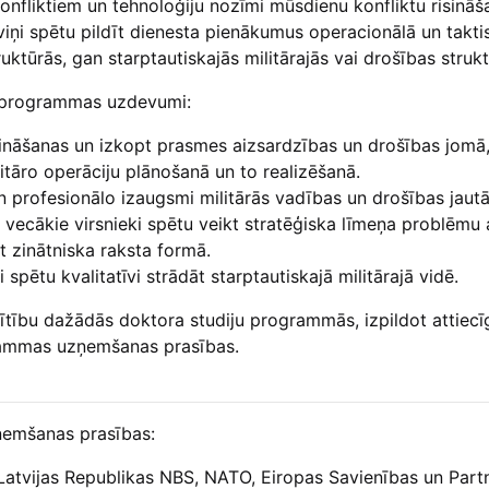
onfliktiem un tehnoloģiju nozīmi mūsdienu konfliktu risināš
viņi spētu pildīt dienesta pienākumus operacionālā un takti
ktūrās, gan starptautiskajās militārajās vai drošības strukt
 programmas uzdevumi:
ināšanas un izkopt prasmes aizsardzības un drošības jomā,
tāro operāciju plānošanā un to realizēšanā.
n profesionālo izaugsmi militārās vadības un drošības jaut
 vecākie virsnieki spētu veikt stratēģiska līmeņa problēmu a
t zinātniska raksta formā.
 spētu kvalitatīvi strādāt starptautiskajā militārajā vidē.
lītību dažādās doktora studiju programmās, izpildot attiec
rammas uzņemšanas prasības.
emšanas prasības:
 Latvijas Republikas NBS, NATO, Eiropas Savienības un Part