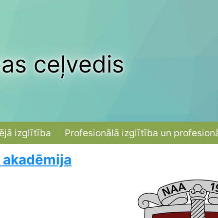
bas ceļvedis
ējā izglītība
Profesionālā izglītība un profesion
s akadēmija