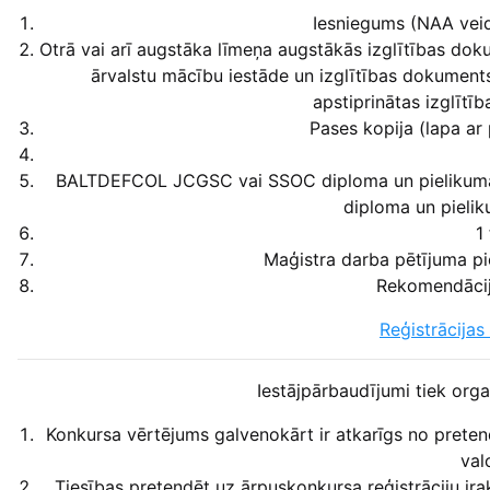
Iesniegums (NAA veid
Otrā vai arī augstāka līmeņa augstākās izglītības doku
ārvalstu mācību iestāde un izglītības dokuments 
apstiprinātas izglītī
Pases kopija (lapa ar 
BALTDEFCOL JCGSC vai SSOC diploma un pielikuma,
diploma un pielik
1
Maģistra darba pētījuma pie
Rekomendācija
Reģistrācija
Iestājpārbaudījumi tiek or
Konkursa vērtējums galvenokārt ir atkarīgs no preten
val
Tiesības pretendēt uz ārpuskonkursa reģistrāciju ir