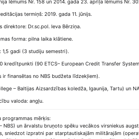
ūnija lēmums Nr. 158 un 2014. gada 23. aprīļa lēmums Nr. 302
itācijas termiņš: 2019. gada 11. jūnijs.
direktore: Dr.sc.pol. Ieva Bērziņa.
mas forma: pilna laika klātiene.
 1,5 gadi (3 studiju semestri).
0 kredītpunkti (90 ETCS– European Credit Transfer System
s ir finansētas no NBS budžeta līdzekļiem).
ege – Baltijas Aizsardzības koledža, Igaunija, Tartu) un N
ību valoda: angļu.
u programmas mērķis:
 – NBS) un ārvalstu bruņoto spēku vecākos virsniekus augs
, sniedzot izpratni par starptautiskajām militārajām (opera