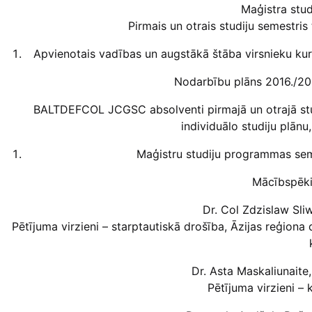
Maģistra stu
Pirmais un otrais studiju semestris
Apvienotais vadības un augstākā štāba virsnieku 
Nodarbību plāns 2016./20
BALTDEFCOL JCGSC absolventi pirmajā un otrajā stu
individuālo studiju plānu
Maģistru studiju programmas semi
Mācībspēki 
Dr. Col Zdzislaw Sli
Pētījuma virzieni – starptautiskā drošība, Āzijas reģiona d
Dr. Asta Maskaliunaite
Pētījuma virzieni – k