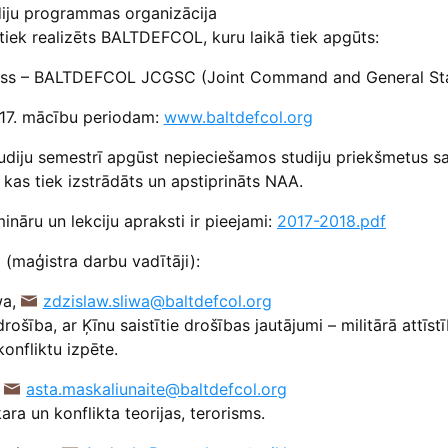
diju programmas organizācija
 tiek realizēts BALTDEFCOL, kuru laikā tiek apgūts:
kurss – BALTDEFCOL JCGSC (Joint Command and General Sta
17. mācību periodam:
www.baltdefcol.org
diju semestrī apgūst nepieciešamos studiju priekšmetus s
, kas tiek izstrādāts un apstiprināts NAA.
nāru un lekciju apraksti ir pieejami:
2017-2018.pdf
(maģistra darbu vadītāji):
wa,
zdzislaw.sliwa@baltdefcol.org
rošība, ar Ķīnu saistītie drošības jautājumi – militārā attīs
konfliktu izpēte.
,
asta.maskaliunaite@baltdefcol.org
ara un konflikta teorijas, terorisms.