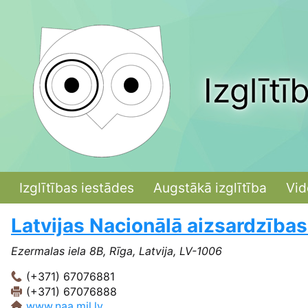
Izglītī
Izglītības iestādes
Augstākā izglītība
Vid
Latvijas Nacionālā aizsardzība
Ezermalas iela 8B, Rīga, Latvija, LV-1006
(+371) 67076881
(+371) 67076888
www.naa.mil.lv