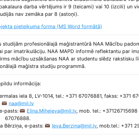
alaura darba vērtējums ir 9 (teicami) vai 10 (izcili) un vi
dijās nav zemāka par 8 (astoņi).
ojekta pieteikuma forma (MS Word formātā)
anas studijām profesionālajā maģistrantūrā NAA Mācību pado
 par imatrikulāciju. NAA MAPD informē reflektantu par ima
irms mācību uzsākšanas NAA ar studentu slēdz rakstisku l
onālajā maģistra studiju programmā.
pildu informācija:
ermalas iela 8, LV-1014, tel.: +371 67076881, fakss: +371 6
naa@mil.lv
 e-pasts:
Elina.Mihejeva@mil.lv
, mob. tel.: +37126715698
67076888.
a Bērziņa, e-pasts:
Ieva.Berzina@mil.lv
, mob.tel.: +371 