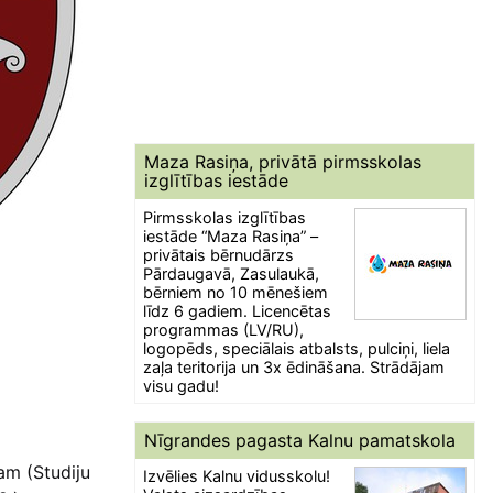
Maza Rasiņa, privātā pirmsskolas
izglītības iestāde
Pirmsskolas izglītības
iestāde “Maza Rasiņa” –
privātais bērnudārzs
Pārdaugavā, Zasulaukā,
bērniem no 10 mēnešiem
līdz 6 gadiem. Licencētas
programmas (LV/RU),
logopēds, speciālais atbalsts, pulciņi, liela
zaļa teritorija un 3x ēdināšana. Strādājam
visu gadu!
Nīgrandes pagasta Kalnu pamatskola
jam (Studiju
Izvēlies Kalnu vidusskolu!