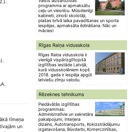
Valsts aizsardzības
.).
programma ar apmaksātu
ceļu un viesnīcu. Mūsdienīgi
kabineti, zinoši skolotāji,
plašas brīvā laika pavadīšanas un sporta
iespējas, apmaksāta ēdināšana. Nāc un
mācies!
Rīgas Raiņa vidusskola
Rīgas Raiņa vidusskola ir
vienīgā vispārizglītojošā
).
izglītības iestāde Latvijā,
kurā vidusskolēniem kopš
2018. gada ir iespēja apgūt
latviešu zīmju valodu.
AA.
Rēzeknes tehnikums
Piedāvātās izglītības
programmas:
Administratīvie un sekretāra
tākā līmeņa
pakalpojumi, Interjera
dizains, Autotransports, Kokizstrādājumu
tīvajām un
izgatavošana, Būvdarbi, Komerczinības,