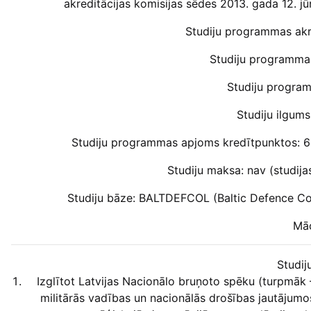
akreditācijas komisijas sēdes 2013. gada 12. j
Studiju programmas akred
Studiju programmas 
Studiju program
Studiju ilgums:
Studiju programmas apjoms kredītpunktos: 6
Studiju maksa: nav (studija
Studiju bāze: BALTDEFCOL (Baltic Defence Coll
Māc
Studij
Izglītot Latvijas Nacionālo bruņoto spēku (turpmāk
militārās vadības un nacionālās drošības jautājumos