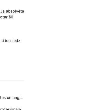
 Ja absolvēta
tariāli
ti iesniedz
tes un angļu
rofesionālā