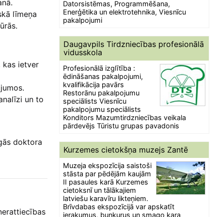
anā.
Datorsistēmas, Programmēšana,
Enerģētika un elektrotehnika, Viesnīcu
skā līmeņa
pakalpojumi
ūrās.
Daugavpils Tirdzniecības profesionālā
vidusskola
 kas ietver
Profesionālā izglītība :
ēdināšanas pakalpojumi,
kvalifikācija pavārs
ājumos.
Restorānu pakalpojumu
nalīzi un to
speciālists Viesnīcu
pakalpojumu speciālists
Konditors Mazumtirdzniecības veikala
pārdevējs Tūristu grupas pavadonis
īgās doktora
Kurzemes cietokšņa muzejs Zantē
Muzeja ekspozīcija saistoši
stāsta par pēdējām kaujām
II pasaules karā Kurzemes
cietoksnī un tālākajiem
latviešu karavīru likteņiem.
Brīvdabas ekspozīcijā var apskatīt
nerattiecības
ierakumus, bunkurus un smago kara