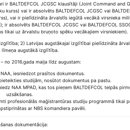
 kuri ir BALTDEFCOL JCGSC klausītāji (Joint Command and G
ieku kurss) vai ir absolvēts BALTDEFCOL JCGSC vai BALT
), vai ir pielīdzināta ārvalstīs iegūtā vecākā virsnieka mili
kiem); ir absolvēts BALTDEFCOL JCGSC vai BALTDEFCOL SSOC
tikai uz ārvalstu bruņoto spēku vecākajiem virsniekiem).
glītība; 2) Latvijas augstākajai izglītībai pielīdzināta ārval
 līmeņa augstākā izglītība.
 – no 2016.gada maija līdz augustam:
s NAA, iesniedzot prasītos dokumentus.
pieteikties studijām, nosūtot dokumentus pa pastu.
edz NAA MPAD, kas tos pieņem BALTDEFCOL telpās pirms
uzsākšanas.
emti profesionālās maģistrantūras studiju programmā tikai 
apstiprinātas ar NBS komandiera pavēli.
šanas dokumentācija: