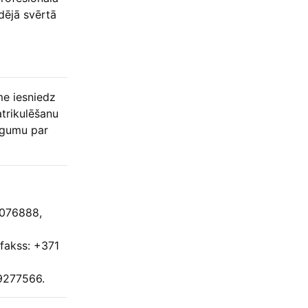
dējā svērtā
me iesniedz
trikulēšanu
īgumu par
7076888,
 fakss: +371
29277566.