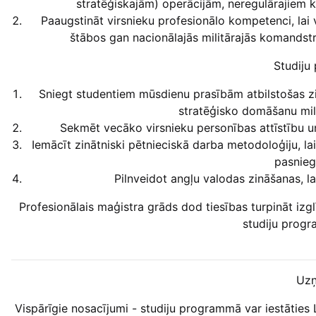
stratēģiskajām) operācijām, neregulārajiem k
Paaugstināt virsnieku profesionālo kompetenci, lai 
štābos gan nacionālajās militārajās komandstru
Studiju
Sniegt studentiem mūsdienu prasībām atbilstošas z
stratēģisko domāšanu mili
Sekmēt vecāko virsnieku personības attīstību u
Iemācīt zinātniski pētnieciskā darba metodoloģiju, lai
pasnieg
Pilnveidot angļu valodas zināšanas, lai
Profesionālais maģistra grāds dod tiesības turpināt izg
studiju prog
Uzņ
Vispārīgie nosacījumi - studiju programmā var iestāties