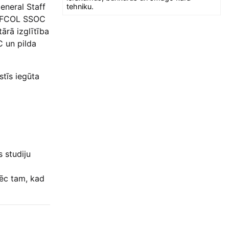
eneral Staff
tehniku.
DEFCOL SSOC
tārā izglītība
 un pilda
stīs iegūta
 studiju
pēc tam, kad