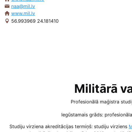
naa@mil.lv
www.mil.lv
56.993969 24.181410
Militārā v
Profesionālā maģistra stud
Iegūstamais grāds: profesionāla
Studiju virziena akreditācijas termiņš: studiju virziens
M