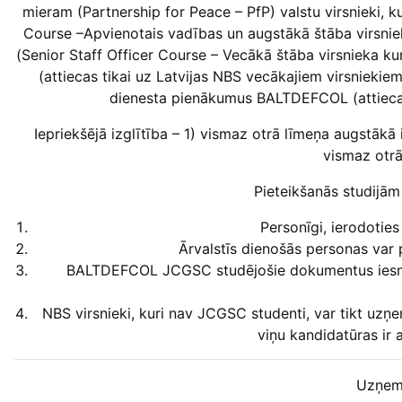
mieram (Partnership for Peace – PfP) valstu virsnieki,
Course –Apvienotais vadības un augstākā štāba virsn
(Senior Staff Officer Course – Vecākā štāba virsnieka kurss
(attiecas tikai uz Latvijas NBS vecākajiem virsnie
dienesta pienākumus BALTDEFCOL (attiecas 
Iepriekšējā izglītība – 1) vismaz otrā līmeņa augstākā iz
vismaz otrā
Pieteikšanās studijām
Personīgi, ierodotie
Ārvalstīs dienošās personas var 
BALTDEFCOL JCGSC studējošie dokumentus iesni
NBS virsnieki, kuri nav JCGSC studenti, var tikt uzņ
viņu kandidatūras ir 
Uzņem