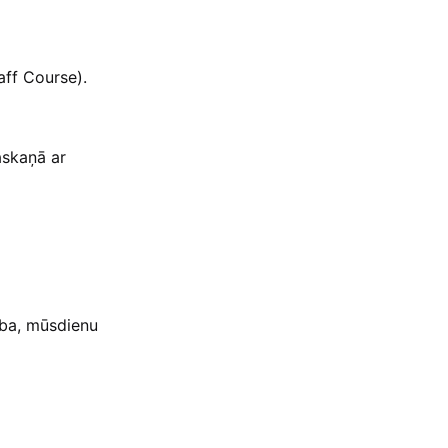
ff Course).
askaņā ar
tība, mūsdienu