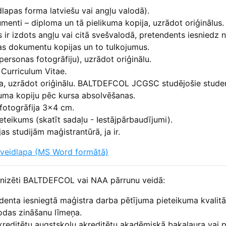
lapas forma latviešu vai angļu valodā).
menti – diploma un tā pielikuma kopija, uzrādot oriģinālus.
ir izdots angļu vai citā svešvalodā, pretendents iesniedz no
bas dokumentu kopijas un to tulkojumus.
personas fotogrāfiju), uzrādot oriģinālu.
Curriculum Vitae.
 uzrādot oriģinālu. BALTDEFCOL JCGSC studējošie studen
uma kopiju pēc kursa absolvēšanas.
 fotogrāfija 3x4 cm.
teikums (skatīt sadaļu - Iestājpārbaudījumi).
s studijām maģistrantūrā, ja ir.
s veidlapa (MS Word formātā)
ganizēti BALTDEFCOL vai NAA pārrunu veidā:
denta iesniegtā maģistra darba pētījuma pieteikuma kvalitā
odas zināšanu līmeņa.
akreditētu augstskolu akreditētu akadēmiskā bakalaura vai p