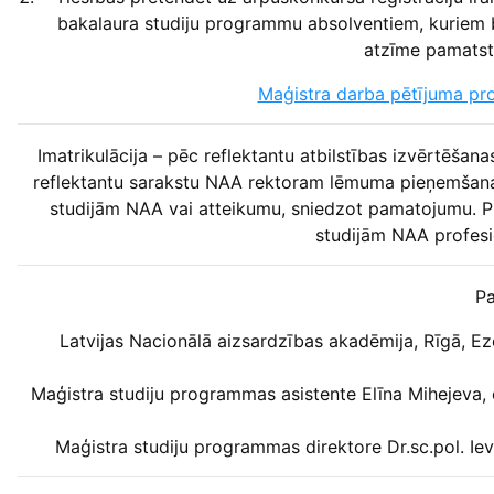
bakalaura studiju programmu absolventiem, kuriem bak
atzīme pamatstu
Maģistra darba pētījuma pr
Imatrikulācija – pēc reflektantu atbilstības izvērtēš
reflektantu sarakstu NAA rektoram lēmuma pieņemšanai
studijām NAA vai atteikumu, sniedzot pamatojumu. P
studijām NAA profesi
Pa
Latvijas Nacionālā aizsardzības akadēmija, Rīgā, Ez
Maģistra studiju programmas asistente Elīna Mihejeva,
Maģistra studiju programmas direktore Dr.sc.pol. Iev