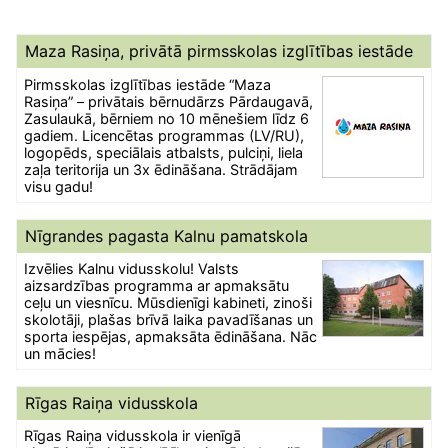
Maza Rasiņa, privātā pirmsskolas izglītības iestāde
Pirmsskolas izglītības iestāde “Maza
Rasiņa” – privātais bērnudārzs Pārdaugavā,
Zasulaukā, bērniem no 10 mēnešiem līdz 6
gadiem. Licencētas programmas (LV/RU),
logopēds, speciālais atbalsts, pulciņi, liela
zaļa teritorija un 3x ēdināšana. Strādājam
visu gadu!
Nīgrandes pagasta Kalnu pamatskola
Izvēlies Kalnu vidusskolu! Valsts
aizsardzības programma ar apmaksātu
ceļu un viesnīcu. Mūsdienīgi kabineti, zinoši
skolotāji, plašas brīvā laika pavadīšanas un
sporta iespējas, apmaksāta ēdināšana. Nāc
un mācies!
Rīgas Raiņa vidusskola
Rīgas Raiņa vidusskola ir vienīgā