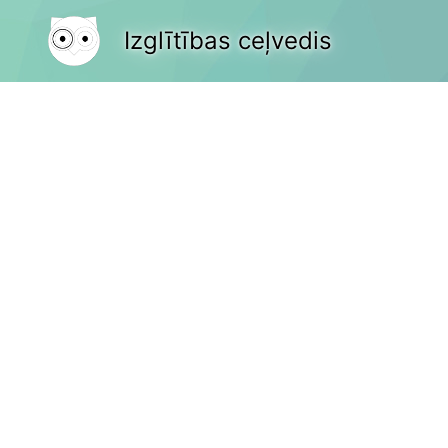
Izglītības ceļvedis