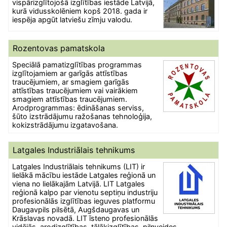
vispārizglītojošā izglītības iestāde Latvijā,
kurā vidusskolēniem kopš 2018. gada ir
iespēja apgūt latviešu zīmju valodu.
Rozentovas pamatskola
Speciālā pamatizglītības programmas
izglītojamiem ar garīgās attīstības
traucējumiem, ar smagiem garīgās
attīstības traucējumiem vai vairākiem
smagiem attīstības traucējumiem.
Arodprogrammas: ēdināšanas serviss,
šūto izstrādājumu ražošanas tehnoloģija,
kokizstrādājumu izgatavošana.
Latgales Industriālais tehnikums
Latgales Industriālais tehnikums (LIT) ir
lielākā mācību iestāde Latgales reģionā un
viena no lielākajām Latvijā. LIT Latgales
reģionā kalpo par vienotu septiņu industriju
profesionālās izglītības ieguves platformu
Daugavpils pilsētā, Augšdaugavas un
Krāslavas novadā. LIT īsteno profesionālās
vidējās, arodizglītības, tālākizglītības, pilnveides,