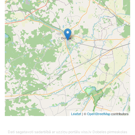
Leaflet
| ©
OpenStreetMap
contributors
Dati sagatavoti sadarbībā ar uzziņu portālu viss.lv
Dobeles pirmsskolas