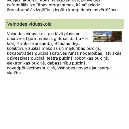
neformālās izglītības programmas, kā arī sniedz
ārpusformālās izglītības iegūto kompetenču novērtēšanu.
Vaiņodes vidusskola
Vaiņodes vidusskola piedāvā plašu un
daudzveidīgu interešu izglītības darbu - 5
kori, 4 vokālie ansambļi, 9 tautas deju
kolektīvi, vizuālās mākslas un mājturības pulciņš,
kokapstrādes pulciņš,skatuves runas nodarbības, latviskās
dzīvesziņas pulciņš, teātra pulciņš, robotikas pulciņš,
elektronikas pulciņš, dabaszinību pulciņš,
novadpētniecībaspulciņš, Vaiņodes novada jaunsargu
vienība.