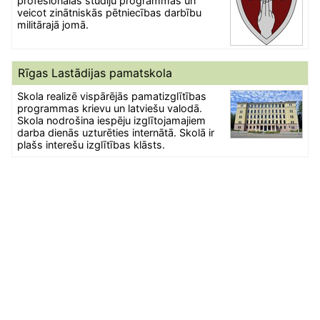
profesionālās studiju programmas un
veicot zinātniskās pētniecības darbību
militārajā jomā.
Rīgas Lastādijas pamatskola
Skola realizē vispārējās pamatizglītības
programmas krievu un latviešu valodā.
Skola nodrošina iespēju izglītojamajiem
darba dienās uzturēties internātā. Skolā ir
plašs interešu izglītības klāsts.