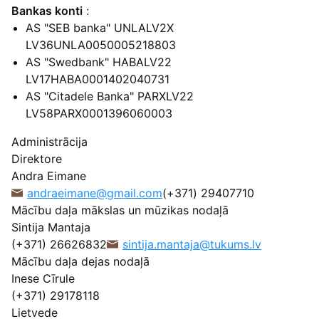
Bankas konti
:
AS "SEB banka" UNLALV2X
LV36UNLA0050005218803
AS "Swedbank" HABALV22
LV17HABA0001402040731
AS "Citadele Banka" PARXLV22
LV58PARX0001396060003
Administrācija
Direktore
Andra Eimane
andraeimane@gmail.com
(+371) 29407710
Mācību daļa mākslas un mūzikas nodaļā
Sintija Mantaja
(+371) 26626832
sintija.mantaja@tukums.lv
Mācību daļa dejas nodaļā
Inese Cīrule
(+371) 29178118
Lietvede