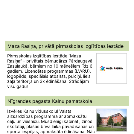
Maza Rasiņa, privātā pirmsskolas izglītības iestāde
Pirmsskolas izglītības iestāde “Maza
Rasiņa” – privātais bērnudārzs Pārdaugavā,
Zasulaukā, bērniem no 10 mēnešiem līdz 6
gadiem. Licencētas programmas (LV/RU),
logopēds, speciālais atbalsts, pulciņi, liela
zaļa teritorija un 3x ēdināšana. Strādājam
visu gadu!
Nīgrandes pagasta Kalnu pamatskola
Izvēlies Kalnu vidusskolu! Valsts
aizsardzības programma ar apmaksātu
ceļu un viesnīcu. Mūsdienīgi kabineti, zinoši
skolotāji, plašas brīvā laika pavadīšanas un
sporta iespējas, apmaksāta ēdināšana. Nāc