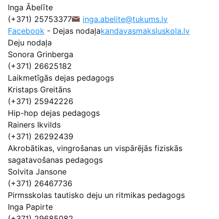
Inga Ābelīte
(+371) 25753377
inga.abelite@tukums.lv
Facebook
- Dejas nodaļa
kandavasmaksluskola.lv
Deju nodaļa
Sonora Grinberga
(+371) 26625182
Laikmetīgās dejas pedagogs
Kristaps Greitāns
(+371) 25942226
Hip-hop dejas pedagogs
Rainers Ikvilds
(+371) 26292439
Akrobātikas, vingrošanas un vispārējās fiziskās
sagatavošanas pedagogs
Solvita Jansone
(+371) 26467736
Pirmsskolas tautisko deju un ritmikas pedagogs
Inga Papirte
(+371) 29685082