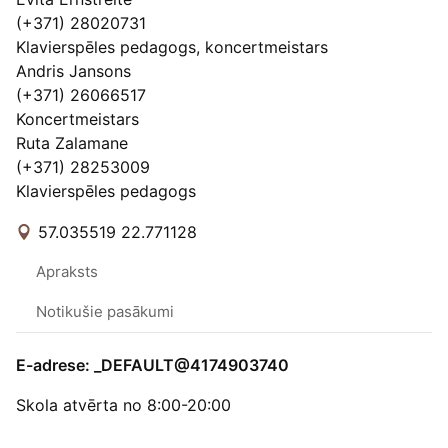
(+371) 28020731
Klavierspēles pedagogs, koncertmeistars
Andris Jansons
(+371) 26066517
Koncertmeistars
Ruta Zalamane
(+371) 28253009
Klavierspēles pedagogs
57.035519 22.771128
Apraksts
Notikušie pasākumi
E-adrese: _DEFAULT@4174903740
Skola atvērta no 8:00-20:00