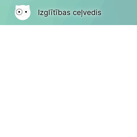
Izglītības ceļvedis