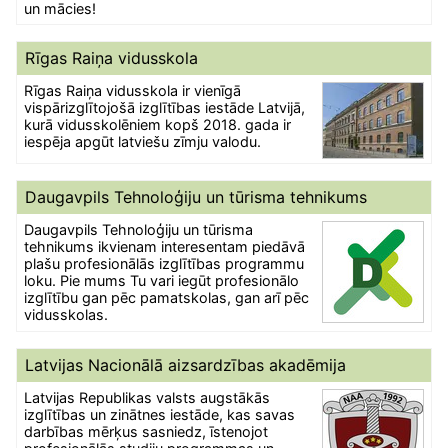
un mācies!
Rīgas Raiņa vidusskola
Rīgas Raiņa vidusskola ir vienīgā
vispārizglītojošā izglītības iestāde Latvijā,
kurā vidusskolēniem kopš 2018. gada ir
iespēja apgūt latviešu zīmju valodu.
Daugavpils Tehnoloģiju un tūrisma tehnikums
Daugavpils Tehnoloģiju un tūrisma
tehnikums ikvienam interesentam piedāvā
plašu profesionālās izglītības programmu
loku. Pie mums Tu vari iegūt profesionālo
izglītību gan pēc pamatskolas, gan arī pēc
vidusskolas.
Latvijas Nacionālā aizsardzības akadēmija
Latvijas Republikas valsts augstākās
izglītības un zinātnes iestāde, kas savas
darbības mērķus sasniedz, īstenojot