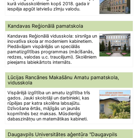
kurā vidusskolēniem kopš 2018. gada ir
iespēja apgūt latviešu zīmju valodu.
Kandavas Reģionālā pamatskola
Kandavas Reģionālā vidusskola: sirsnīga un
inovatīva skola ar moderniem kabinetiem.
Piedāvājam vispārējās un speciālās
pamatizglītības programmas (mācīšanās,
redzes, valodas u.c. traucējumi). Skolēniem
pieejams labiekārtots internāts.
Lūcijas Rancānes Makašānu Amatu pamatskola,
vidusskola
Vispārējā izglītība un amatu izglītība trīs
gados. Jauki skolotāji un darbinieki, kas
rūpējas par katra skolēna labsajūtu.
Dzīvošana ērtās, mājīgās un jaunās
kopmītnēs bez maksas. Mūsdienīgi
dabaszinātņu un matemātikas kabineti.
Daugavpils Universitātes aģentūra "Daugavpils