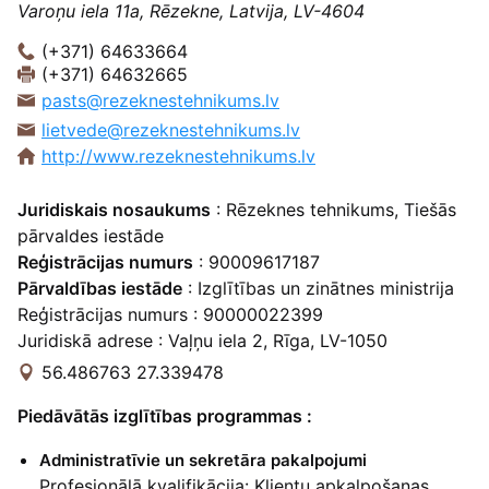
Varoņu iela 11a, Rēzekne, Latvija, LV-4604
(+371) 64633664
(+371) 64632665
pasts@rezeknestehnikums.lv
lietvede@rezeknestehnikums.lv
http://www.rezeknestehnikums.lv
Juridiskais nosaukums
: Rēzeknes tehnikums, Tiešās
pārvaldes iestāde
Reģistrācijas numurs
: 90009617187
Pārvaldības iestāde
: Izglītības un zinātnes ministrija
Reģistrācijas numurs : 90000022399
Juridiskā adrese : Vaļņu iela 2, Rīga, LV-1050
56.486763 27.339478
Piedāvātās izglītības programmas :
Administratīvie un sekretāra pakalpojumi
Profesionālā kvalifikācija: Klientu apkalpošanas