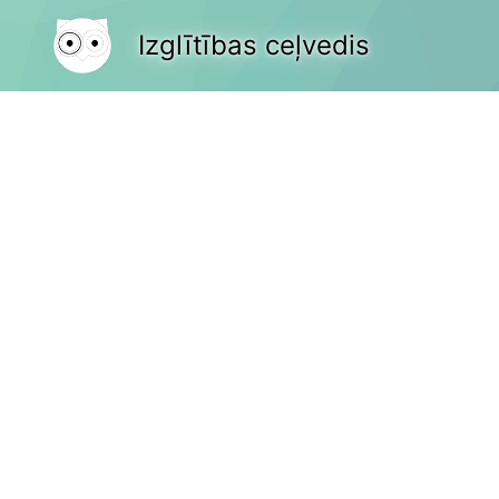
Izglītības ceļvedis