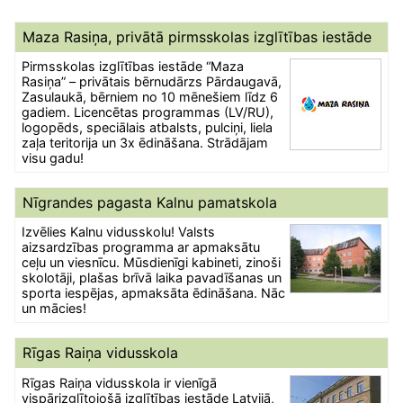
Maza Rasiņa, privātā pirmsskolas izglītības iestāde
Pirmsskolas izglītības iestāde “Maza
Rasiņa” – privātais bērnudārzs Pārdaugavā,
Zasulaukā, bērniem no 10 mēnešiem līdz 6
gadiem. Licencētas programmas (LV/RU),
logopēds, speciālais atbalsts, pulciņi, liela
zaļa teritorija un 3x ēdināšana. Strādājam
visu gadu!
Nīgrandes pagasta Kalnu pamatskola
Izvēlies Kalnu vidusskolu! Valsts
aizsardzības programma ar apmaksātu
ceļu un viesnīcu. Mūsdienīgi kabineti, zinoši
skolotāji, plašas brīvā laika pavadīšanas un
sporta iespējas, apmaksāta ēdināšana. Nāc
un mācies!
Rīgas Raiņa vidusskola
Rīgas Raiņa vidusskola ir vienīgā
vispārizglītojošā izglītības iestāde Latvijā,