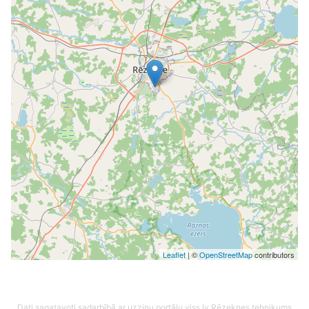
Leaflet
| ©
OpenStreetMap
contributors
Dati sagatavoti sadarbībā ar uzziņu portālu viss.lv
Rēzeknes tehnikums