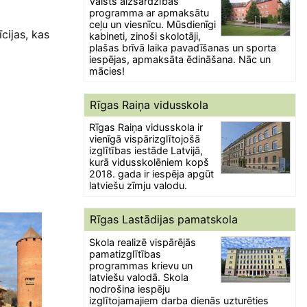
Valsts aizsardzības
programma ar apmaksātu
ceļu un viesnīcu. Mūsdienīgi
cijas, kas
kabineti, zinoši skolotāji,
plašas brīvā laika pavadīšanas un sporta
iespējas, apmaksāta ēdināšana. Nāc un
mācies!
Rīgas Raiņa vidusskola
Rīgas Raiņa vidusskola ir
vienīgā vispārizglītojošā
izglītības iestāde Latvijā,
kurā vidusskolēniem kopš
2018. gada ir iespēja apgūt
latviešu zīmju valodu.
Rīgas Lastādijas pamatskola
Skola realizē vispārējās
pamatizglītības
programmas krievu un
latviešu valodā. Skola
nodrošina iespēju
izglītojamajiem darba dienās uzturēties