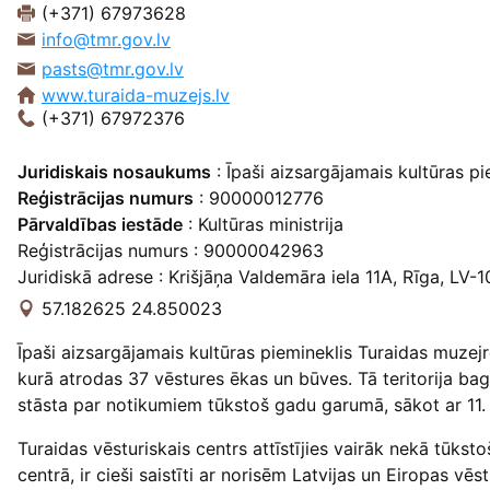
(+371) 67973628
info@tmr.gov.lv
pasts@tmr.gov.lv
www.turaida-muzejs.lv
(+371) 67972376
Juridiskais nosaukums
: Īpaši aizsargājamais kultūras p
Reģistrācijas numurs
: 90000012776
Pārvaldības iestāde
: Kultūras ministrija
Reģistrācijas numurs : 90000042963
Juridiskā adrese : Krišjāņa Valdemāra iela 11A, Rīga, LV-1
57.182625 24.850023
Īpaši aizsargājamais kultūras piemineklis Turaidas muzejr
kurā atrodas 37 vēstures ēkas un būves. Tā teritorija bag
stāsta par notikumiem tūkstoš gadu garumā, sākot ar 11.
Turaidas vēsturiskais centrs attīstījies vairāk nekā tūksto
centrā, ir cieši saistīti ar norisēm Latvijas un Eiropas 