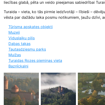
liecības glabā, pēta un veido pieejamas sabiedrībai Tura
Turaida – vieta, ko tās pirmie iedzīvotāji – lībieši – dēv
vēsta par dažādu laika posmu notikumiem, ļaužu dzīvi, a
Tūrisma apskates objekti
Muzeji
Viduslaiku pilis
Dabas takas
Tautasdziesmu parks
Muižas
Turaidas Rozes piemiņas vieta
Baznīckalni