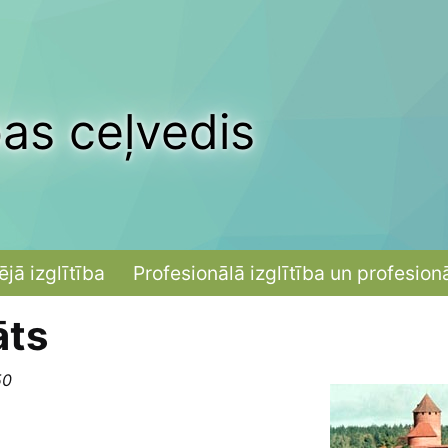
bas ceļvedis
ējā izglītība
Profesionālā izglītība un profesion
āts
50