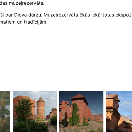
idas muzejrezervāts.
ējuši par Dieva dārzu. Muzejrezervāta ēkās iekārtotas ekspozī
matiem un tradīcijām.