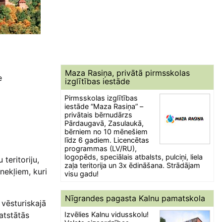
Maza Rasiņa, privātā pirmsskolas
e
izglītības iestāde
Pirmsskolas izglītības
iestāde “Maza Rasiņa” –
privātais bērnudārzs
Pārdaugavā, Zasulaukā,
bērniem no 10 mēnešiem
līdz 6 gadiem. Licencētas
programmas (LV/RU),
logopēds, speciālais atbalsts, pulciņi, liela
teritoriju,
zaļa teritorija un 3x ēdināšana. Strādājam
nekļiem, kuri
visu gadu!
Nīgrandes pagasta Kalnu pamatskola
 vēsturiskajā
atstātās
Izvēlies Kalnu vidusskolu!