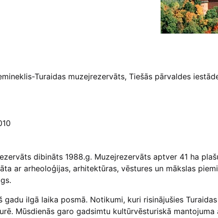
iemineklis-Turaidas muzejrezervāts, Tiešās pārvaldes iestād
010
ezervāts dibināts 1988.g. Muzejrezervāts aptver 41 ha plašu 
āta ar arheoloģijas, arhitektūras, vēstures un mākslas piemi
 gs.
š gadu ilgā laika posmā. Notikumi, kuri risinājušies Turaidas
vēsturē. Mūsdienās garo gadsimtu kultūrvēsturiskā mantojuma 