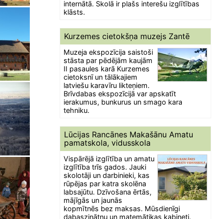
internātā. Skolā ir plašs interešu izglītības
klāsts.
Kurzemes cietokšņa muzejs Zantē
Muzeja ekspozīcija saistoši
stāsta par pēdējām kaujām
II pasaules karā Kurzemes
cietoksnī un tālākajiem
latviešu karavīru likteņiem.
Brīvdabas ekspozīcijā var apskatīt
ierakumus, bunkurus un smago kara
tehniku.
Lūcijas Rancānes Makašānu Amatu
pamatskola, vidusskola
Vispārējā izglītība un amatu
izglītība trīs gados. Jauki
skolotāji un darbinieki, kas
rūpējas par katra skolēna
labsajūtu. Dzīvošana ērtās,
mājīgās un jaunās
kopmītnēs bez maksas. Mūsdienīgi
dabaszinātņu un matemātikas kabineti.