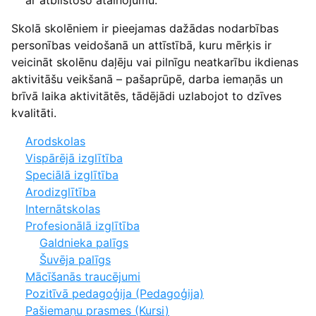
Skolā skolēniem ir pieejamas dažādas nodarbības
personības veidošanā un attīstībā, kuru mērķis ir
veicināt skolēnu daļēju vai pilnīgu neatkarību ikdienas
aktivitāšu veikšanā – pašaprūpē, darba iemaņās un
brīvā laika aktivitātēs, tādējādi uzlabojot to dzīves
kvalitāti.
Arodskolas
Vispārējā izglītība
Speciālā izglītība
Arodizglītība
Internātskolas
Profesionālā izglītība
Galdnieka palīgs
Šuvēja palīgs
Mācīšanās traucējumi
Pozitīvā pedagoģija (Pedagoģija)
Pašiemaņu prasmes (Kursi)