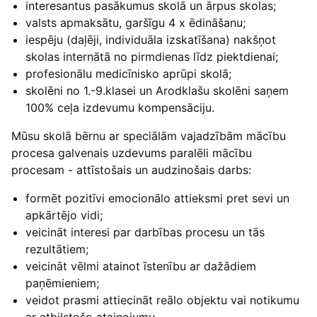
interesantus pasākumus skolā un ārpus skolas;
valsts apmaksātu, garšīgu 4 x ēdināšanu;
iespēju (daļēji, individuāla izskatīšana) nakšņot
skolas internātā no pirmdienas līdz piektdienai;
profesionālu medicīnisko aprūpi skolā;
skolēni no 1.-9.klasei un Arodklašu skolēni saņem
100% ceļa izdevumu kompensāciju.
Mūsu skolā bērnu ar speciālām vajadzībām mācību
procesa galvenais uzdevums paralēli mācību
procesam - attīstošais un audzinošais darbs:
formēt pozitīvi emocionālo attieksmi pret sevi un
apkārtējo vidi;
veicināt interesi par darbības procesu un tās
rezultātiem;
veicināt vēlmi atainot īstenību ar dažādiem
paņēmieniem;
veidot prasmi attiecināt reālo objektu vai notikumu
ar atbilstošo atainojumu.