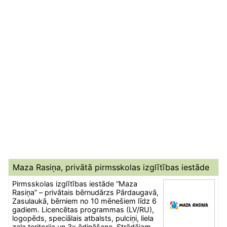
Maza Rasiņa, privātā pirmsskolas izglītības iestāde
Pirmsskolas izglītības iestāde “Maza
Rasiņa” – privātais bērnudārzs Pārdaugavā,
Zasulaukā, bērniem no 10 mēnešiem līdz 6
gadiem. Licencētas programmas (LV/RU),
logopēds, speciālais atbalsts, pulciņi, liela
zaļa teritorija un 3x ēdināšana. Strādājam