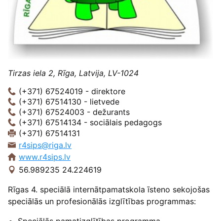
Tirzas iela 2, Rīga, Latvija, LV-1024
(+371) 67524019 - direktore
(+371) 67514130 - lietvede
(+371) 67524003 - dežurants
(+371) 67514134 - sociālais pedagogs
(+371) 67514131
r4sips@riga.lv
www.r4sips.lv
56.989235 24.224619
Rīgas 4. speciālā internātpamatskola īsteno sekojošas
speciālās un profesionālās izglītības programmas:
Speciālās pamatizglītības programma