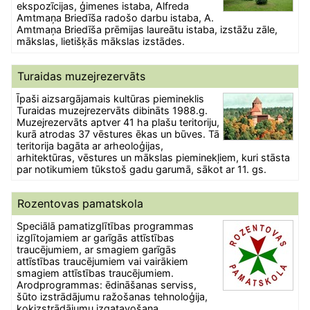
ekspozīcijas, ģimenes istaba, Alfreda
Amtmaņa Briedīša radošo darbu istaba, A.
Amtmaņa Briedīša prēmijas laureātu istaba, izstāžu zāle,
mākslas, lietišķās mākslas izstādes.
Turaidas muzejrezervāts
Īpaši aizsargājamais kultūras piemineklis
Turaidas muzejrezervāts dibināts 1988.g.
Muzejrezervāts aptver 41 ha plašu teritoriju,
kurā atrodas 37 vēstures ēkas un būves. Tā
teritorija bagāta ar arheoloģijas,
arhitektūras, vēstures un mākslas pieminekļiem, kuri stāsta
par notikumiem tūkstoš gadu garumā, sākot ar 11. gs.
Rozentovas pamatskola
Speciālā pamatizglītības programmas
izglītojamiem ar garīgās attīstības
traucējumiem, ar smagiem garīgās
attīstības traucējumiem vai vairākiem
smagiem attīstības traucējumiem.
Arodprogrammas: ēdināšanas serviss,
šūto izstrādājumu ražošanas tehnoloģija,
kokizstrādājumu izgatavošana.