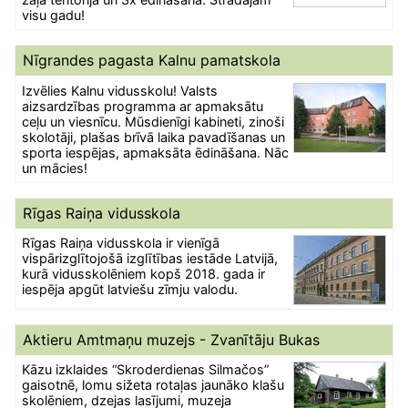
visu gadu!
Nīgrandes pagasta Kalnu pamatskola
Izvēlies Kalnu vidusskolu! Valsts
aizsardzības programma ar apmaksātu
ceļu un viesnīcu. Mūsdienīgi kabineti, zinoši
skolotāji, plašas brīvā laika pavadīšanas un
sporta iespējas, apmaksāta ēdināšana. Nāc
un mācies!
Rīgas Raiņa vidusskola
Rīgas Raiņa vidusskola ir vienīgā
vispārizglītojošā izglītības iestāde Latvijā,
kurā vidusskolēniem kopš 2018. gada ir
iespēja apgūt latviešu zīmju valodu.
Aktieru Amtmaņu muzejs - Zvanītāju Bukas
Kāzu izklaides “Skroderdienas Silmačos”
gaisotnē, lomu sižeta rotaļas jaunāko klašu
skolēniem, dzejas lasījumi, muzeja