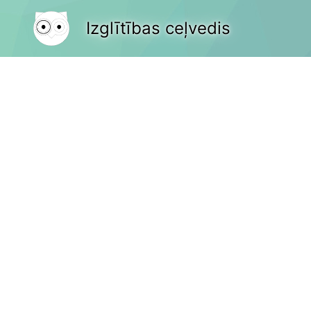
Izglītības ceļvedis