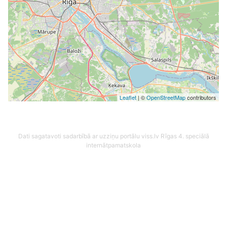
Leaflet
| ©
OpenStreetMap
contributors
Dati sagatavoti sadarbībā ar uzziņu portālu viss.lv
Rīgas 4. speciālā
internātpamatskola