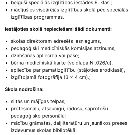
beiguši speciālās izglītības iestādes 9. klasi;
mācījušies vispārējās izglītības skolā pēc speciālās
izglītības programmas.
Iestājoties skolā nepieciešami šādi dokumenti:
skolas direktoram adresēts iesniegums,
pedagoģiski medicīniskās komisijas atzinums,
dzimšanas apliecība vai pase;
bērna medicīniskā karte (veidlapa Nr.026/u),
apliecība par pamatizglītību (stājoties arodklasē),
izglītojamā fotogrāfija (3 x 4 cm).;
Skola nodrošina:
siltas un mājīgas telpas;
profesionālu, atsaucīgu, radošu, saprotošu
pedagoģisko personālu;
mācību grāmatas, daiļliteratūru un jaunākos preses
izdevumus skolas bibliotēkā;