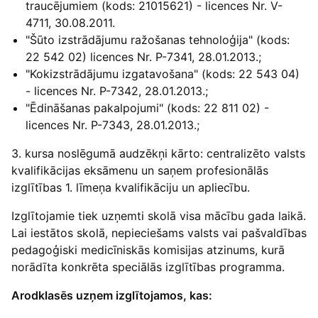
traucējumiem (kods: 21015621) - licences Nr. V-
4711, 30.08.2011.
"Šūto izstrādājumu ražošanas tehnoloģija" (kods:
22 542 02) licences Nr. P-7341, 28.01.2013.;
"Kokizstrādājumu izgatavošana" (kods: 22 543 04)
- licences Nr. P-7342, 28.01.2013.;
"Ēdināšanas pakalpojumi" (kods: 22 811 02) -
licences Nr. P-7343, 28.01.2013.;
3. kursa noslēgumā audzēkņi kārto: centralizēto valsts
kvalifikācijas eksāmenu un saņem profesionālās
izglītības 1. līmeņa kvalifikāciju un apliecību.
Izglītojamie tiek uzņemti skolā visa mācību gada laikā.
Lai iestātos skolā, nepieciešams valsts vai pašvaldības
pedagoģiski medicīniskās komisijas atzinums, kurā
norādīta konkrēta speciālās izglītības programma.
Arodklasēs uzņem izglītojamos, kas: