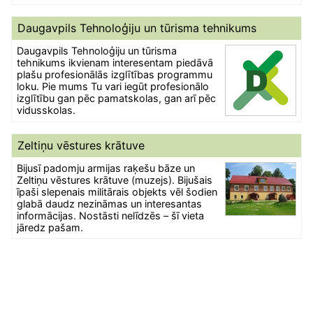
Daugavpils Tehnoloģiju un tūrisma tehnikums
Daugavpils Tehnoloģiju un tūrisma
tehnikums ikvienam interesentam piedāvā
plašu profesionālās izglītības programmu
loku. Pie mums Tu vari iegūt profesionālo
izglītību gan pēc pamatskolas, gan arī pēc
vidusskolas.
Zeltiņu vēstures krātuve
Bijusī padomju armijas raķešu bāze un
Zeltiņu vēstures krātuve (muzejs). Bijušais
īpaši slepenais militārais objekts vēl šodien
glabā daudz nezināmas un interesantas
informācijas. Nostāsti nelīdzēs – šī vieta
jāredz pašam.