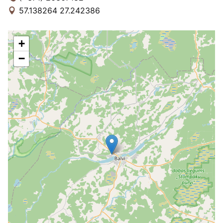
57.138264 27.242386
+
−