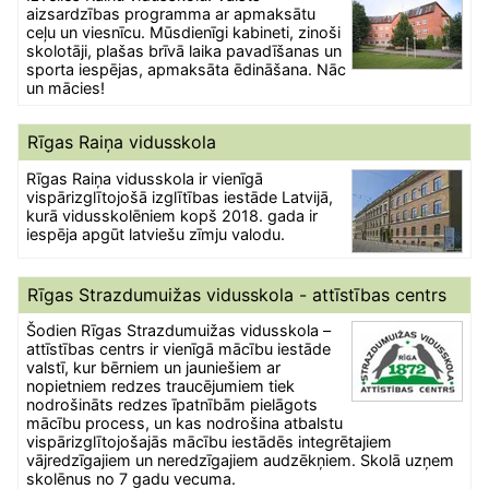
aizsardzības programma ar apmaksātu
ceļu un viesnīcu. Mūsdienīgi kabineti, zinoši
skolotāji, plašas brīvā laika pavadīšanas un
sporta iespējas, apmaksāta ēdināšana. Nāc
un mācies!
Rīgas Raiņa vidusskola
Rīgas Raiņa vidusskola ir vienīgā
vispārizglītojošā izglītības iestāde Latvijā,
kurā vidusskolēniem kopš 2018. gada ir
iespēja apgūt latviešu zīmju valodu.
Rīgas Strazdumuižas vidusskola - attīstības centrs
Šodien Rīgas Strazdumuižas vidusskola –
attīstības centrs ir vienīgā mācību iestāde
valstī, kur bērniem un jauniešiem ar
nopietniem redzes traucējumiem tiek
nodrošināts redzes īpatnībām pielāgots
mācību process, un kas nodrošina atbalstu
vispārizglītojošajās mācību iestādēs integrētajiem
vājredzīgajiem un neredzīgajiem audzēkņiem. Skolā uzņem
skolēnus no 7 gadu vecuma.