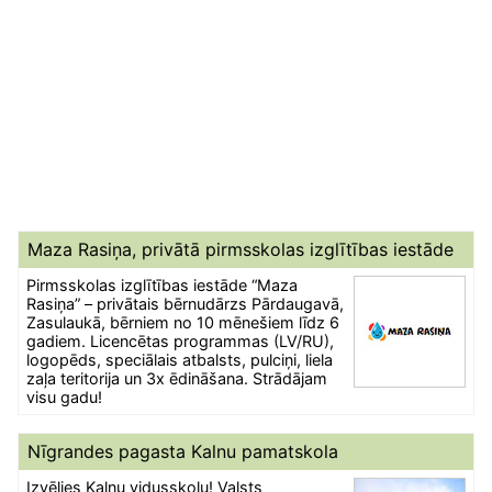
Maza Rasiņa, privātā pirmsskolas izglītības iestāde
Pirmsskolas izglītības iestāde “Maza
Rasiņa” – privātais bērnudārzs Pārdaugavā,
Zasulaukā, bērniem no 10 mēnešiem līdz 6
gadiem. Licencētas programmas (LV/RU),
logopēds, speciālais atbalsts, pulciņi, liela
zaļa teritorija un 3x ēdināšana. Strādājam
visu gadu!
Nīgrandes pagasta Kalnu pamatskola
Izvēlies Kalnu vidusskolu! Valsts