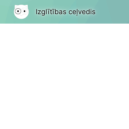
Izglītības ceļvedis